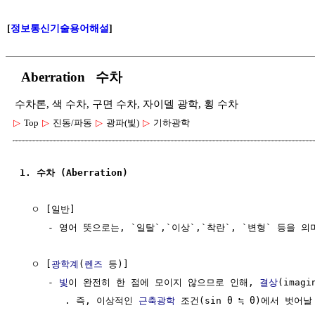
[
정보통신기술용어해설
]
Aberration 수차
수차론, 색 수차, 구면 수차, 자이델 광학, 횡 수차
▷
Top
▷
진동/파동
▷
광파(빛)
▷
기하광학
1. 수차 (Aberration)
  ㅇ [일반]  

     - 영어 뜻으로는, `일탈`,`이상`,`착란`, `변형` 등을 의미
  ㅇ [
광학계
(
렌즈
 등)]

     - 
빛
이 완전히 한 점에 모이지 않으므로 인해, 
결상
(imag
        . 즉, 이상적인 
근축광학
 조건(sin θ ≒ θ)에서 벗어