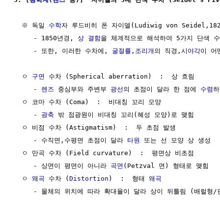
  ※ 독일 
수학
자 루드비히 폰 자이델(Ludiwig von Seidel,1821
     - 1850년경, 
상
결함
을 체계적으로 해석하여 5가지 단색 수
     - 또한, 이러한 수차에, 
굴절률
,
조리개
의 직경,
시야각
이 어
  ㅇ 
구면
 수차 (Spherical aberration)  :  상 흐림

     - 
렌즈
 중심부와 주변부 
광선
의 초점이 달라 한 점에 
수렴
하
  ㅇ 코마 수차 (Coma)  :  비대칭 꼬리 모양

     - 
광축
 밖 점광원이 비대칭 꼬리(혜성 모양)로 맺힘

  ㅇ 비점 수차 (Astigmatism)  :  두 초점 발생

     - 수직면,수평면 초점이 달라 
타원
 또는 선 모양 상 생성

  ㅇ 만곡 수차 (Field curvature)  :  평면상 비초점

     - 상면이 평면이 아니라 
곡면
(Petzval 면) 형태로 맺힘

  ㅇ 
왜곡
 수차 (
Distortion
)  :  형태 
왜곡
     - 물체의 위치에 따라 확대율이 달라 상이 뒤틀림 (배럴형/