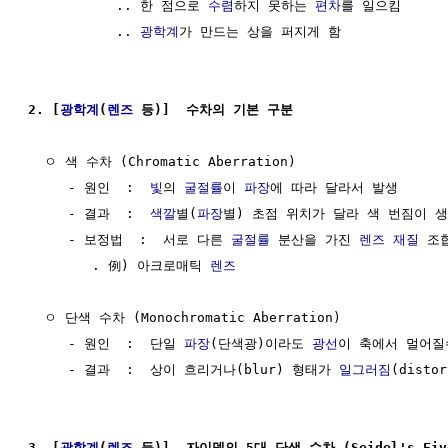
           .. 한 점으로 
수렴
하지 못하는 
편차
를 일으킴

           .. 
광학계
가 만드는 상을 퍼지게 함

2. [
광학계
(
렌즈
 등)]  수차의 기본 구분
  ㅇ 색 수차 (Chromatic Aberration)

     - 원인  :  
빛
의 
굴절률
이 
파장
에 따라 달라서 발생

     - 결과  :  
색깔
별(
파장
별) 초점 위치가 달라 색 번짐이 생
     - 보정법  :  서로 다른 
굴절률
 분산을 가진 
렌즈
재질
 조합
        . 例) 아크로매틱 
렌즈
  ㅇ 단색 수차 (Monochromatic Aberration)

     - 원인  :  단일 
파장
(단색광)이라도 
광선
이 축에서 멀어질
     - 결과  :  상이 흐리거나(blur) 형태가 
일그러짐
(distor
3. [
광학계
(
렌즈
 등)]  자이델의 5대 단색 수차 (Seidel's Five