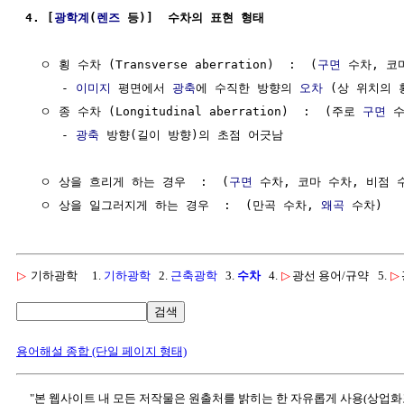
4. [
광학계
(
렌즈
 등)]  수차의 표현 형태
  ㅇ 횡 수차 (Transverse aberration)  :  (
구면
 수차, 코
     - 
이미지
 평면에서 
광축
에 수직한 방향의 
오차
 (상 위치의 
  ㅇ 종 수차 (Longitudinal aberration)  :  (주로 
구면
 
     - 
광축
 방향(길이 방향)의 초점 어긋남

  ㅇ 상을 흐리게 하는 경우  :  (
구면
 수차, 코마 수차, 비점 수
  ㅇ 상을 일그러지게 하는 경우  :  (만곡 수차, 
왜곡
▷
기하광학
1.
기하광학
2.
근축광학
3.
수차
4.
▷
광선 용어/규약
5.
▷
검색
용어해설 종합 (단일 페이지 형태)
"본 웹사이트 내 모든 저작물은 원출처를 밝히는 한 자유롭게 사용(상업화