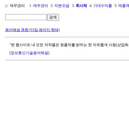
▷
재무관리
1.
재무관리
2.
자본조달
3.
회사채
4.
기대수익률
5.
매출
검색
용어해설 종합 (단일 페이지 형태)
"본 웹사이트 내 모든 저작물은 원출처를 밝히는 한 자유롭게 사용(상업화
[정보통신기술용어해설]