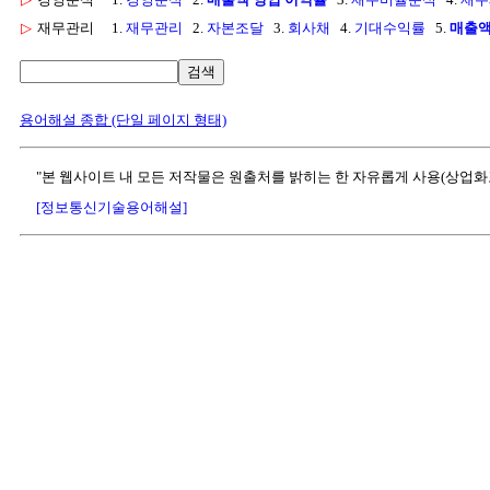
▷
재무관리
1.
재무관리
2.
자본조달
3.
회사채
4.
기대수익률
5.
매출
검색
용어해설 종합 (단일 페이지 형태)
"본 웹사이트 내 모든 저작물은 원출처를 밝히는 한 자유롭게 사용(상업화
[정보통신기술용어해설]