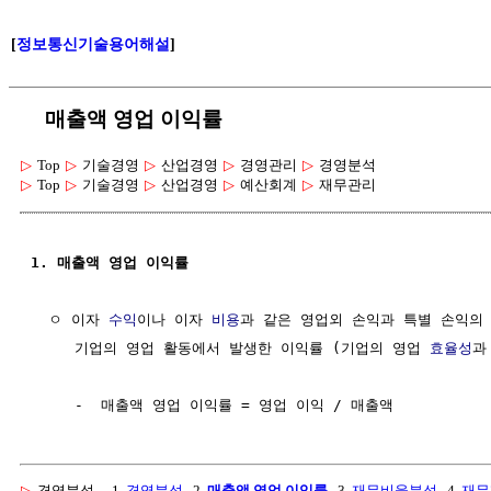
[
정보통신기술용어해설
]
매출액 영업 이익률
▷
Top
▷
기술경영
▷
산업경영
▷
경영관리
▷
경영분석
▷
Top
▷
기술경영
▷
산업경영
▷
예산회계
▷
재무관리
1. 매출액 영업 이익률
  ㅇ 이자 
수익
이나 이자 
비용
과 같은 영업외 손익과 특별 손익의 
     기업의 영업 활동에서 발생한 이익률 (기업의 영업 
효율성
과
▷
경영분석
1.
경영분석
2.
매출액 영업 이익률
3.
재무비율분석
4.
재무