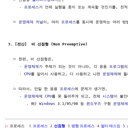
     - 
프로세스
가 언제 실행을 중지 또는 계속할 것인가를, 전적
  ㅇ 
운영체제
커널
이, 여러 
프로세스
를 동시에 운영하는 여러 방법
3. [전산]  비 선점형 (Non Preemptive)
  ㅇ 한편, 비 선점형은,

     - 
운영체제
가 주체가 되는 것이 아니라, 각 응용 
프로그램
의
     - 
CPU
를 알아서 사용하고, 다 사용하고 나면 
운영체제
에 돌
  ㅇ 따라서, 만일 한 응용 
프로세스
에 문제가 생기면,

     - 
운영체제
에 
CPU
를 못 돌려주게 되고, 전체 
시스템
이 불안
        . 例) 
Windows
 3.1/95/98 등 
윈도우즈
 구형 
운영체제
▷
프로세스
1.
프로세스
2.
선점형
3.
병행 프로세스
4.
멀티 태스킹
5.