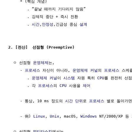
     * (핵심 개념)

        . “끝날 때까지 기다리지 않음”

        . 강제적 중단 + 즉시 전환

        . 
시간
,
안정성
,긴급성 중심 
설계
2. [전산]  선점형 (Preemptive)
  ㅇ 선점형 
운영체제
는,

     - 
프로세스
 자신이 아니라, 
운영체제
커널
의 
프로세스
 스케
        . 
운영체제
커널
이 
시스템
 자원 특히 
CPU
를 완전히 선점
        . 각 
프로세스
의 
CPU
 사용을 
제어
     - 통상, 10 ms 정도의 
시간
단위
로 
프로세스
 별로 돌아가면
     - 例) 
Linux
, 
Unix
, macOS, 
Windows
 NT/2000/XP 
  ㅇ 선점형 
멀티타스킹
에서는,
