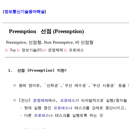
[
정보통신기술용어해설
]
Preemption 선점 (Preemption)
Preemptive, 선점형, Non Preemptive, 비 선점형
▷
Top
▷
정보기술(IT)
▷
운영체제
▷
프로세스
1.  선점 (Preemption) 이란?
  ㅇ 원래 영어로, `선취권`,`우선 매수권`,`우선 사용권` 등을 
  ㅇ [전산] 
운영체제
에서, 
프로세스
가 비자발적으로 실행/중지될 
     - 현재 실행 중인 
프로세스
나 태스크를 강제로 중단시키고,

     - 다른 
프로세스
나 태스크를 실행토록 하는 것
