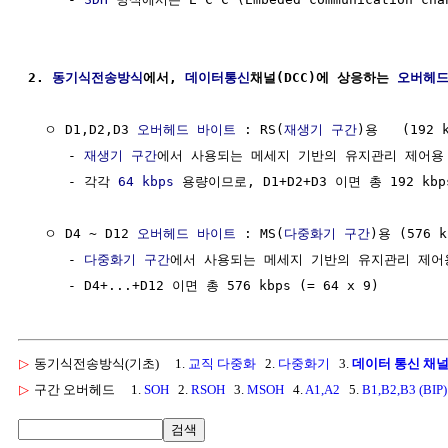
2. 
동기식전송방식
에서, 
데이터통신
채널(DCC)에 상응하는 
오버헤드
  ㅇ D1,D2,D3 
오버헤드 바이트
 : RS(
재생기 구간
)용   (192 k
     - 
재생기 구간
에서 사용되는 메세지 기반의 유지관리 제어용
     - 각각 
64 kbps
 용량이므로, D1+D2+D3 이면 총 192 kbps 
  ㅇ D4 ~ D12 
오버헤드 바이트
 : MS(
다중화기 구간
)용 (576 kb
     - 
다중화기 구간
에서 사용되는 메세지 기반의 유지관리 제어
▷
동기식전송방식(기초)
1.
교직 다중화
2.
다중화기
3.
데이터 통신 채널 
▷
구간 오버헤드
1.
SOH
2.
RSOH
3.
MSOH
4.
A1,A2
5.
B1,B2,B3 (BIP)
검색