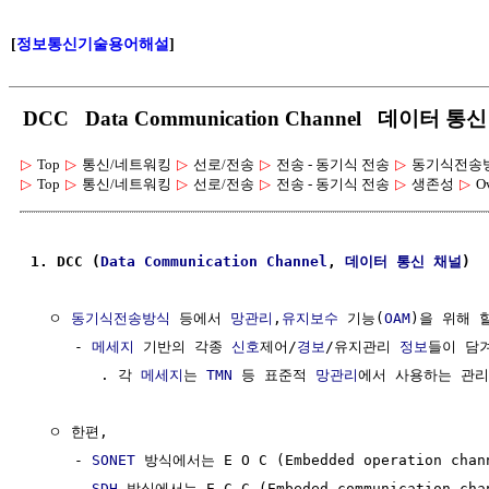
[
정보통신기술용어해설
]
DCC Data Communication Channel 데이터 통
▷
Top
▷
통신/네트워킹
▷
선로/전송
▷
전송 - 동기식 전송
▷
동기식전송방
▷
Top
▷
통신/네트워킹
▷
선로/전송
▷
전송 - 동기식 전송
▷
생존성
▷
O
1. DCC (
Data
Communication Channel
, 
데이터 통신
채널
)
  ㅇ 
동기식전송방식
 등에서 
망관리
,
유지보수
 기능(
OAM
)을 위해 
     - 
메세지
 기반의 각종 
신호
제어/
경보
/유지관리 
정보
들이 담
        . 각 
메세지
는 
TMN
 등 표준적 
망관리
에서 사용하는 관리
  ㅇ 한편,

     - 
SONET
 방식에서는 E O C (Embedded operation chann
     - 
SDH
 방식에서는 E C C (Embeded communication ch