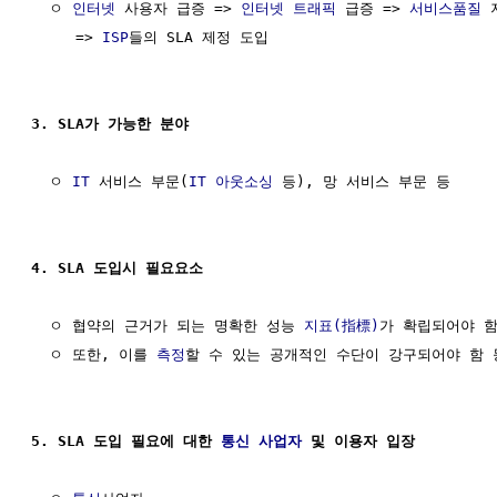
  ㅇ 
인터넷
 사용자 급증 => 
인터넷
트래픽
 급증 => 
서비스품질
 
     => 
ISP
들의 SLA 제정 도입

3. SLA가 가능한 분야
  ㅇ 
IT
 서비스 부문(
IT
아웃소싱
 등), 망 서비스 부문 등

4. SLA 도입시 필요요소
  ㅇ 협약의 근거가 되는 명확한 성능 
지표(指標)
가 확립되어야 함 
  ㅇ 또한, 이를 
측정
할 수 있는 공개적인 수단이 강구되어야 함 등
5. SLA 도입 필요에 대한 
통신
사업자
 및 이용자 입장