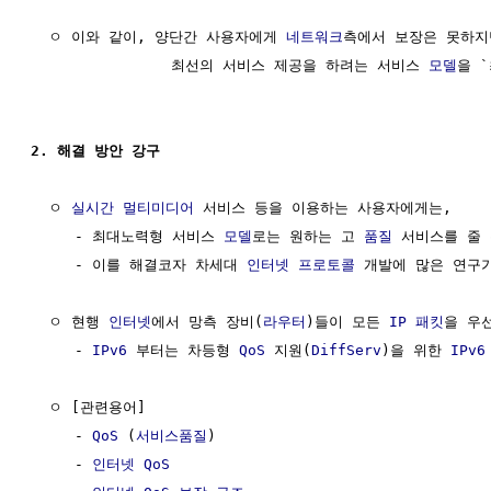
  ㅇ 이와 같이, 양단간 사용자에게 
네트워크
측에서 보장은 못하지만
                최선의 서비스 제공을 하려는 서비스 
모델
을 
2. 해결 방안 강구
  ㅇ 
실시간
멀티미디어
 서비스 등을 이용하는 사용자에게는,

     - 최대노력형 서비스 
모델
로는 원하는 고 
품질
 서비스를 줄 
     - 이를 해결코자 차세대 
인터넷 프로토콜
 개발에 많은 연구가
  ㅇ 현행 
인터넷
에서 망측 장비(
라우터
)들이 모든 
IP
패킷
을 우
     - 
IPv6
 부터는 차등형 
QoS
 지원(
DiffServ
)을 위한 
IPv
  ㅇ [관련용어]

     - 
QoS
 (
서비스품질
)

     - 
인터넷 QoS