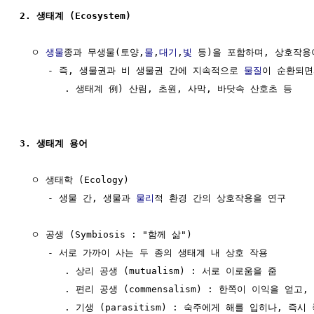
2. 생태계 (Ecosystem)
  ㅇ 
생물
종과 무생물(토양,
물
,
대기
,
빛
 등)을 포함하며, 상호작용
     - 즉, 생물권과 비 생물권 간에 지속적으로 
물질
이 순환되면
        . 생태계 例) 산림, 초원, 사막, 바닷속 산호초 등 

3. 생태계 용어
  ㅇ 생태학 (Ecology)

     - 생물 간, 생물과 
물리
적 환경 간의 상호작용을 연구

  ㅇ 공생 (Symbiosis : "함께 삶")

     - 서로 가까이 사는 두 종의 생태계 내 상호 작용

        . 상리 공생 (mutualism) : 서로 이로움을 줌

        . 편리 공생 (commensalism) : 한쪽이 이익을 얻
        . 기생 (parasitism) : 숙주에게 해를 입히나, 즉