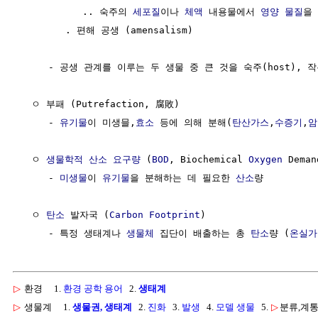
           .. 숙주의 
세포질
이나 
체액
 내용물에서 
영양
물질
을 
        . 편해 공생 (amensalism)

     - 공생 관계를 이루는 두 생물 중 큰 것을 숙주(host), 작은
  ㅇ 부패 (Putrefaction, 腐敗)

     - 
유기물
이 미생믈,
효소
 등에 의해 분해(
탄산가스
,
수증기
,
암
  ㅇ 
생물학적 산소 요구량
 (
BOD
, Biochemical 
Oxygen
 Demand
     - 
미생물
이 
유기물
을 분해하는 데 필요한 
산소
량

  ㅇ 
탄소
 발자국 (
Carbon
Footprint
)

     - 특정 생태계나 
생물체
 집단이 배출하는 총 
탄소
량 (
온실가
▷
환경
1.
환경 공학 용어
2.
생태계
▷
생물계
1.
생물권, 생태계
2.
진화
3.
발생
4.
모델 생물
5.
▷
분류,계