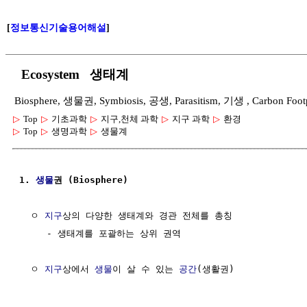
[
정보통신기술용어해설
]
Ecosystem 생태계
Biosphere, 생물권, Symbiosis, 공생, Parasitism, 기생 , Carbon F
▷
Top
▷
기초과학
▷
지구,천체 과학
▷
지구 과학
▷
환경
▷
Top
▷
생명과학
▷
생물계
1. 
생물
권 (Biosphere) 
  ㅇ 
지구
상의 다양한 생태계와 경관 전체를 총칭

     - 생태계를 포괄하는 상위 권역

  ㅇ 
지구
상에서 
생물
이 살 수 있는 
공간
(생활권)
