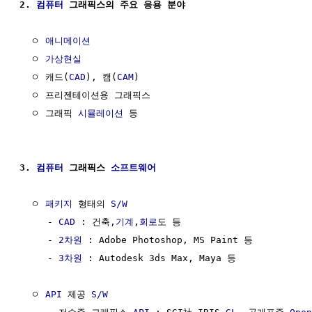
2. 
컴퓨터
 그래픽스의 주요 응용 분야
  ㅇ 
애니메이션
  ㅇ 
가상현실
  ㅇ 캐드(
CAD
), 캠(
CAM
)

  ㅇ 프리젠테이션용 그래픽스

  ㅇ 그래픽 
시뮬레이션
 등

3. 
컴퓨터
 그래픽스 
소프트웨어
  ㅇ 
패키지
 형태의 
S/W
     - 
CAD
 : 건축,
기계
,
회로
도 등

     - 
2차원
 : Adobe Photoshop, MS Paint 등

     - 
3차원
 : Autodesk 3ds Max, Maya 등

  ㅇ 
API
 제공 
S/W