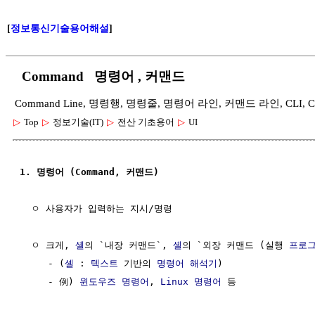
[
정보통신기술용어해설
]
Command 명령어 , 커맨드
Command Line, 명령행, 명령줄, 명령어 라인, 커맨드 라인, CLI, Command L
▷
Top
▷
정보기술(IT)
▷
전산 기초용어
▷
UI
1. 명령어 (Command, 커맨드)
  ㅇ 사용자가 입력하는 지시/명령

  ㅇ 크게, 
셸
의 `내장 커맨드`, 
셸
의 `외장 커맨드 (실행 
프로
     - (
셸
 : 
텍스트
 기반의 
명령어 해석기
)

     - 例) 
윈도우즈 명령어
, 
Linux 명령어
 등
