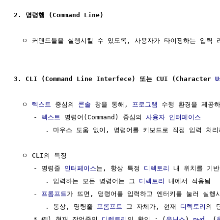
2. 명령행 (Command Line) 
  ㅇ 커맨드들을 실행시킬 수 있도록, 사용자가 타이핑하는 입력 라
3. CLI (Command Line Interfece) 또는 CUI (Character 
U
  ㅇ 
텍스트
 중심의 
콘솔
 창을 통해, 
프로그램
 수행 환경을 제공하
     - 
텍스트
 명령어(Command) 중심의 
사용자 인터페이스
    
        . 마우스 도움 없이, 명령어를 키보드로 직접 입력 처
  ㅇ CLI의 특징

     - 명령줄 
인터페이스
는, 항상 특정 
디렉토리
 내 위치를 기반
        . 입력하는 모든 명령어는 그 
디렉토리
 내에서 적용됨

     - 
프롬프트
가 뜨면, 명령어를 입력하고 엔터키를 눌러 실행시
        . 통상, 명령줄 
프롬프트
 그 자체가, 현재 
디렉토리
의 
     * 例) 현재 작업중인 
디렉토리
의 확인 : (
유닉스
) 
pwd
, (