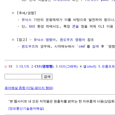
  ㅇ [추세/경향]

     - 
유닉스
 기반의 운용체제가 이를 바탕으로 발전하여 왔으나,
     - 단, 
GUI
 환경 하에서도, 특정 
콘솔
 창을 띄워 CLI 이용 
  ㅇ [참고] ☞ 
유닉스 명령어
, 
윈도우즈 명령어
 참조

     - 
윈도우즈
의 경우에, 시작메뉴에서 `
cmd
`를 
검색
 후 `명령
▷
UI
1.
UI, UX
2.
CUI (명령행)
3.
GUI (그래픽)
4.
셸 (shell)
5.
프롬프트
검색
용어해설 종합 (단일 페이지 형태)
"본 웹사이트 내 모든 저작물은 원출처를 밝히는 한 자유롭게 사용(상업화
[정보통신기술용어해설]