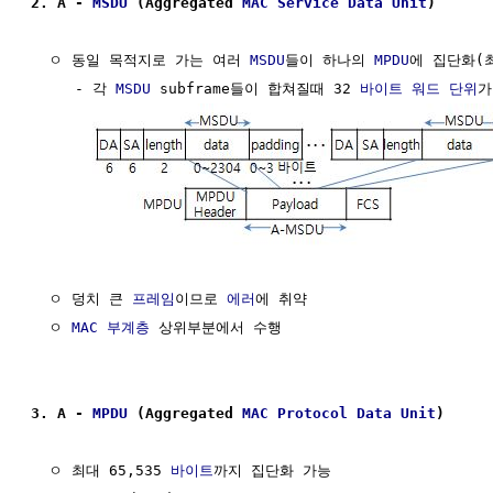
2. A - 
MSDU
 (Aggregated 
MAC Service Data Unit
)
  ㅇ 동일 목적지로 가는 여러 
MSDU
들이 하나의 
MPDU
에 집단화(최
     - 각 
MSDU
 subframe들이 합쳐질때 32 
바이트
워드
단위
가
  ㅇ 덩치 큰 
프레임
이므로 
에러
에 취약

  ㅇ 
MAC 부계층
 상위부분에서 수행

3. A - 
MPDU
 (Aggregated 
MAC Protocol Data Unit
)
  ㅇ 최대 65,535 
바이트
까지 집단화 가능
