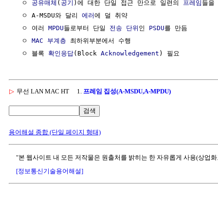
  ㅇ 
공유매체
(
공기
)에 대한 단일 접근 만으로 일련의 
프레임
들을 
  ㅇ A-MSDU와 달리 
에러
에 덜 취약

  ㅇ 여러 
MPDU
들로부터 단일 
전송
단위
인 
PSDU
를 만듬 

  ㅇ 
MAC 부계층
 최하위부분에서 수행

  ㅇ 블록 
확인응답
(Block 
Acknowledgement
▷
무선 LAN MAC HT
1.
프레임 집성(A-MSDU,A-MPDU)
검색
용어해설 종합 (단일 페이지 형태)
"본 웹사이트 내 모든 저작물은 원출처를 밝히는 한 자유롭게 사용(상업화
[정보통신기술용어해설]