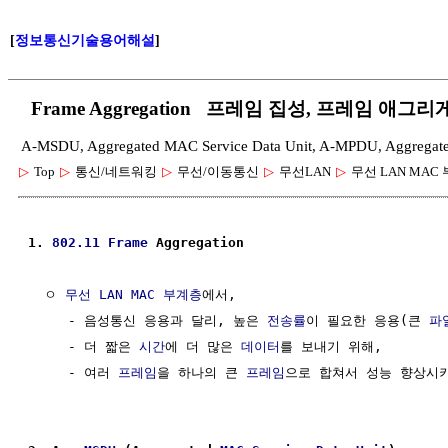
[
정보통신기술용어해설
]
Frame Aggregation 프레임 집성, 프레임 애그
A-MSDU, Aggregated MAC Service Data Unit, A-MPDU, Aggregate
▷
Top
▷
통신/네트워킹
▷
무선/이동통신
▷
무선LAN
▷
무선 LAN MAC
1. 
802.11
Frame
 Aggregation
  ㅇ 
무선 LAN MAC 부계층
에서,

     - 음성통신 응용과 달리, 높은 
전송률
이 필요한 응용(큰 
파
     - 더 짧은 
시간
에 더 많은 
데이터
를 보내기 위해,

     - 여러 
프레임
을 하나의 큰 
프레임
으로 합쳐서 성능 향상시키