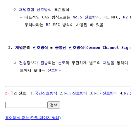
  ㅇ 
채널결합
신호방식
 표준방식

     - 대표적인 CAS 방식으로는 
No.5 신호방식
, R1 MFC, 
R2
 
     - 우리나라는 
R2
 MFC 방식이 사용된 바 있음

3. 
채널
분리 
신호방식
 = 
공통선 신호방식
(
Common Channel Sign
  ㅇ 
전송
정보가 
전송
되는 
선로
와 무관하게 별도의 
채널
을 통하여 
     모아서 보내는 
신호방식
                           ☞ 
▷
국간 신호
1.
국간신호방식
2.
No.5 신호방식
3.
No.7 신호방식
4.
R2
검색
용어해설 종합 (단일 페이지 형태)