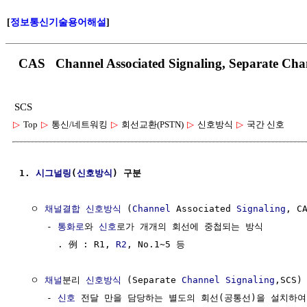
[
정보통신기술용어해설
]
CAS Channel Associated Signaling, Sep
SCS
▷
Top
▷
통신/네트워킹
▷
회선교환(PSTN)
▷
신호방식
▷
국간 신호
1. 
시그널링
(
신호방식
) 구분
  ㅇ 
채널결합
신호방식
 (
Channel
 Associated 
Signaling
, CA
     - 
통화로
와 
신호
로가 개개의 회선에 중첩되는 방식

       . 例 : R1, 
R2
, No.1~5 등

  ㅇ 
채널
분리 
신호방식
 (Separate 
Channel
Signaling
,SCS)
     - 
신호
 전달 만을 담당하는 별도의 회선(공통선)을 설치하여