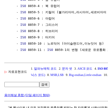
     - 
ISO
 8859-4 : 북 유럽어

     - 
ISO
 8859-5 : 키릴어 (불가리아어,러시아어,세르비아어 
     - 
ISO
 8859-6 : 아랍어

     - 
ISO
 8859-7 : 그리스어

     - 
ISO
 8859-8 : 히브리어

     - 
ISO
 8859-9 : 터키어

     - 
ISO
 8859-10 : 노르딕어 (아이슬랜드어,이뉴잇어 등)

     - 
ISO
 8859-11 : 
ISO
1.
알파뉴메릭 코드
2.
문자 셋
3.
ASCII 코드
4.
ISO 88
▷
자료표현코드
닉스 코드)
8.
MSB,LSB
9.
Big-endian,Little-endian
10
검색
용어해설 종합 (단일 페이지 형태)
"본 웹사이트 내 모든 저작물은 원출처를 밝히는 한 자유롭게 사용(상업화