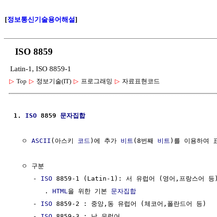
[
정보통신기술용어해설
]
ISO 8859
Latin-1, ISO 8859-1
▷
Top
▷
정보기술(IT)
▷
프로그래밍
▷
자료표현코드
1. 
ISO
 8859 
문자집합
  ㅇ 
ASCII
(아스키 
코드
)에 추가 
비트
(8번째 
비트
)를 이용하여 
  ㅇ 구분

     - 
ISO
 8859-1 (Latin-1): 서 유럽어 (영어,프랑스어 등)
        . 
HTML
을 위한 기본 
문자집합
     - 
ISO
 8859-2 : 중앙,동 유럽어 (체코어,폴란드어 등)

     - 
ISO
 8859-3 : 남 유럽어
