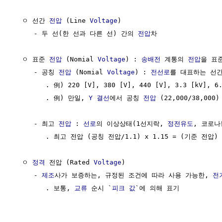
  ㅇ 선간 
전압
 (Line 
Voltage
)

     - 두 선(한 선과 다른 선) 간의 
전압
차

  ㅇ 표준 
전압
 (Nomial 
Voltage
) : 
송배전
 계통의 
전압
을 표준
     - 공칭 
전압
 (Nomial 
Voltage
) : 
전선로
를 대표하는 선간
        . 例) 220 [V], 380 [V], 440 [V], 3.3 [kV], 6.
        . 例) 만일, 
Y 결선
에서 공칭 
전압
 (22,000/38,000
     - 최고 
전압
 : 
선로
의 이상상태(1선지락, 
정전유도
, 코로나
        . 최고 전압 (공칭 전압/1.1) x 1.15 = (기준 전압) x
  ㅇ 
정격
 전압 (Rated 
Voltage
)

     - 
제조
사가 보증하는, 규정된 조건에 따라 사용 가능한, 
전
        . 보통, 
교류
 순시 `
피크 값
`에 의해 표기
