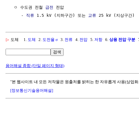
  ㅇ 수도권 전철 
급전
 전압

     - 
직류
 1.5 kV (지하구간) 또는 
교류
▷
도체
1.
도체
2.
도전율 σ
3.
전류
4.
전압
5.
저항
6.
상용 전압 구분
7
검색
용어해설 종합 (단일 페이지 형태)
"본 웹사이트 내 모든 저작물은 원출처를 밝히는 한 자유롭게 사용(상업화
[정보통신기술용어해설]