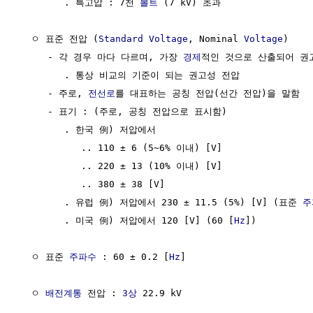
        . 특고압 : 7천 
볼트
 (7 kV) 초과

  ㅇ 표준 전압 (
Standard
Voltage
, Nominal 
Voltage
) 

     - 각 경우 마다 다르며, 가장 
경제
적인 것으로 산출되어 권고
        . 통상 비교의 기준이 되는 권고성 전압

     - 주로, 
전선로
를 대표하는 공칭 전압(선간 전압)을 말함

     - 표기 : (주로, 공칭 전압으로 표시함)

        . 한국 例) 저압에서

           .. 110 ± 6 (5~6% 이내) [V]

           .. 220 ± 13 (10% 이내) [V]

           .. 380 ± 38 [V] 

        . 유럽 例) 저압에서 230 ± 11.5 (5%) [V] (표준 
주
        . 미국 例) 저압에서 120 [V] (60 [
Hz
])

  ㅇ 표준 
주파수
 : 60 ± 0.2 [
Hz
]

  ㅇ 
배전계통
 전압 : 
3상
 22.9 kV
