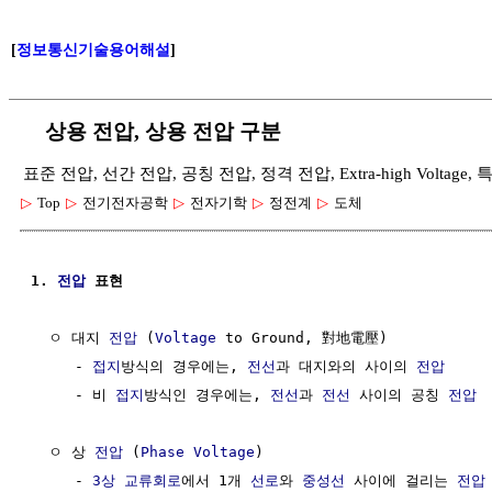
[
정보통신기술용어해설
]
상용 전압, 상용 전압 구분
표준 전압, 선간 전압, 공칭 전압, 정격 전압, Extra-high Voltag
▷
Top
▷
전기전자공학
▷
전자기학
▷
정전계
▷
도체
1. 
전압
 표현
  ㅇ 대지 
전압
 (
Voltage
 to Ground, 對地電壓)

     - 
접지
방식의 경우에는, 
전선
과 대지와의 사이의 
전압
     - 비 
접지
방식인 경우에는, 
전선
과 
전선
 사이의 공칭 
전압
  ㅇ 상 
전압
 (
Phase
Voltage
)

     - 
3상
교류회로
에서 1개 
선로
와 
중성선
 사이에 걸리는 
전압