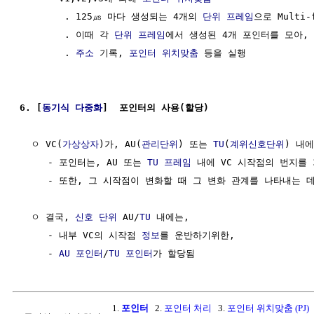
        . 125㎲ 마다 생성되는 4개의 
단위
프레임
으로 Multi-
        . 이때 각 
단위
프레임
에서 생성된 4개 포인터를 모아,

        . 
주소
 기록, 
포인터 위치맞춤
 등을 실행

6. [
동기식 다중화
]  포인터의 사용(할당)
  ㅇ VC(
가상상자
)가, AU(
관리단위
) 또는 
TU
(
계위신호단위
) 내에
     - 포인터는, AU 또는 
TU
프레임
 내에 VC 시작점의 번지를 
     - 또한, 그 시작점이 변화할 때 그 변화 관계를 나타내는 데
  ㅇ 결국, 
신호
단위
 AU/
TU
 내에는, 

     - 내부 VC의 시작점 
정보
를 운반하기위한, 

     - 
AU 포인터
/
TU 포인터
1.
포인터
2.
포인터 처리
3.
포인터 위치맞춤 (PJ)