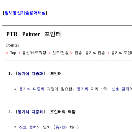
[
정보통신기술용어해설
]
PTR Pointer 포인터
Pointer
▷
Top
▷
통신/네트워킹
▷
선로/전송
▷
전송 - 동기식 전송
▷
동기식 포인
1. [
동기식 다중화
]  포인터
  ㅇ 
동기식 다중화
 과정에 필요한, 
동기화
 처리 (즉, 
신호
클럭
2. [
동기식 다중화
]  포인터의 역할
  ㅇ 
신호
클럭
의 일치 (
동기화
 처리)
