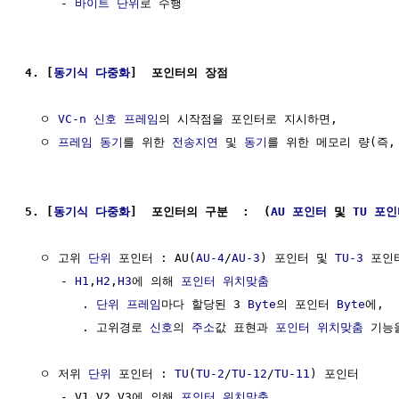
     - 
바이트
단위
로 수행

4. [
동기식 다중화
]  포인터의 장점
  ㅇ 
VC-n
신호
프레임
의 시작점을 포인터로 지시하면,

  ㅇ 
프레임 동기
를 위한 
전송지연
 및 
동기
를 위한 메모리 량(즉,
5. [
동기식 다중화
]  포인터의 구분  :  (
AU 포인터
 및 
TU 포
  ㅇ 고위 
단위
 포인터 : AU(
AU-4
/
AU-3
) 포인터 및 
TU-3
 포인터
     - 
H1
,
H2
,
H3
에 의해 
포인터 위치맞춤
        . 
단위
프레임
마다 할당된 3 
Byte
의 포인터 
Byte
에,

        . 고위경로 
신호
의 
주소
값 표현과 
포인터 위치맞춤
 기능
  ㅇ 저위 
단위
 포인터 : 
TU
(
TU-2
/
TU-12
/
TU-11
) 포인터

     - V1,V2,V3에 의해 
포인터 위치맞춤