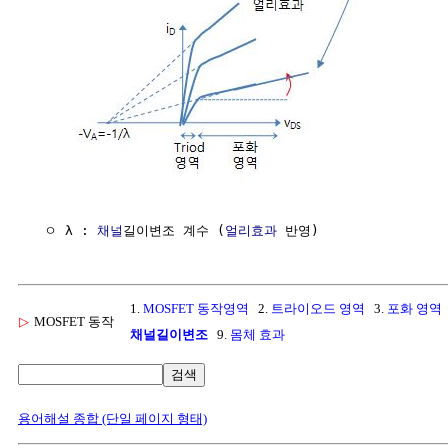
  ㅇ λ : 
채널
길이변조 계수 (
얼리효과
1.
MOSFET 동작영역
2.
트라이오드 영역
3.
포화 영역
▷
MOSFET 동작
채널길이변조
9.
몸체 효과
검색
용어해설 종합 (단일 페이지 형태)