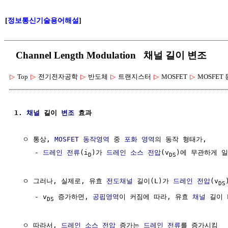
[
정보통신기술용어해설
]
Channel Length Modulation 채널 길이 변조
▷
Top
▷
전기전자공학
▷
반도체
▷
트랜지스터
▷
MOSFET
▷
MOSFET
1. 
채널
 길이 
변조
 효과
  ㅇ 통상, 
MOSFET 동작영역
 중 
포화 영역
의 동작 형태가,

     - 
드레인
전류
(i
)가 
드레인
소스
전압
(v
)에 무관하게 일
D
DS
  ㅇ 그러나, 실제로, 유효 
전도채널
 길이(L)가 
드레인
전압
(v
DS
     - v
 증가하면, 
공핍영역
이 커짐에 따라, 유효 
채널
 길이 
DS
  ㅇ 따라서, 
드레인
소스
전압
 증가는 
드레인
전류
를 증가시킴
