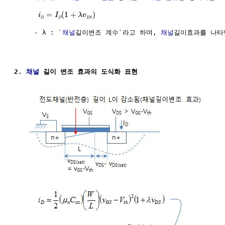
=
(
1
+
)
i
I
λ
v
D
D
D
S
     - λ : `
채널
길이변조 계수`라고 하며, 
채널
길이효과를 나타냄
2. 
채널
 길이 변조 효과의 도식화 표현