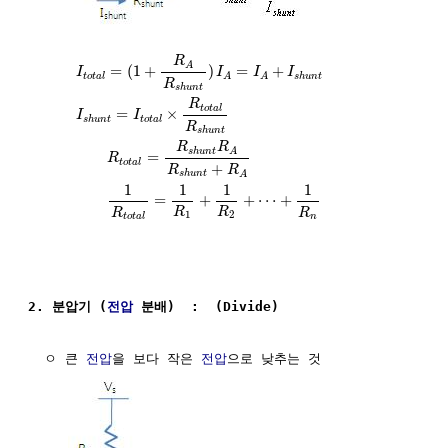
R
A
=
(
1
+
)
=
+
I
I
I
I
t
o
t
a
l
s
h
u
n
t
A
A
R
s
h
u
n
t
R
t
o
t
a
l
=
×
I
I
s
h
u
n
t
t
o
t
a
l
R
s
h
u
n
t
R
R
s
h
u
n
t
A
=
R
t
o
t
a
l
+
R
R
s
h
u
n
t
A
1
1
1
1
=
+
+
⋯
+
R
R
R
R
1
2
n
t
o
t
a
l
2. 분압기 (
전압
 분배)  :  (Divide)
  ㅇ 큰 
전압
을 보다 작은 
전압
으로 낮추는 것
