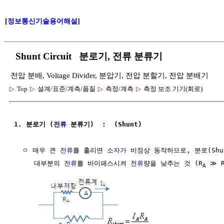
[
정보통신기술용어해설
]
Shunt Circuit 분로기, 전류 분류기
전압 분배, Voltage Divider, 분압기, 전압 분할기, 전압 분배기
▷
Top
▷
설계/표준/계측/품질
▷
측정/계측
▷
측정 보조 기기(회로)
1. 분로기 (
전류
 분류기)  :  (Shunt)  
  ㅇ 매우 큰 
전류
를 흘리면 
소자
가 비정상 동작하므로, 분로(Shu
     대부분의 
전류
를 바이패스시켜 
전류
량을 낮추는 것 (R
 ≫ 
A