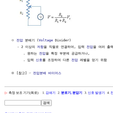
  ㅇ 
전압
 분배기 (
Voltage
 Divider)

     - 2 이상의 
저항
을 직렬로 연결하여, 입력 
전압
을 여러 출력
        . 원하는 
전압
을 특정 부분에 공급하거나, 

        . 입력 
신호
를 조정하여 다른 
전압
 레벨을 얻기 위함

  ※ [참고] ☞ 
전압분배 바이어스
▷
측정 보조 기기(회로)
1.
감쇄기
2.
분로기, 분압기
3.
신호 발생기
4.
검색