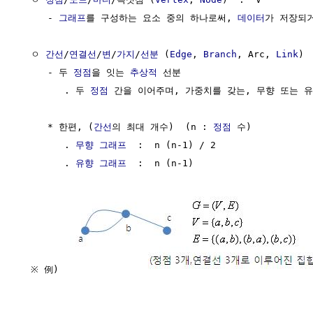
     - 
그래프
를 구성하는 요소 중의 하나로써, 
데이터
가 저장되거
  ㅇ 
간선
/
연결선
/
변
/
가지
/
선분
 (
Edge
, 
Branch
, Arc, 
Link
)  
     - 두 
정점
을 잇는 
추상적
 선분

        . 두 
정점
 간을 이어주며, 가중치를 갖는, 무향 또는 유
     * 한편, (
간선
의 최대 개수)  (n : 
정점
 수)

        . 
무향 그래프
  :  n (n-1) / 2

        . 
유향 그래프
  :  n (n-1)

  ※ 例)  