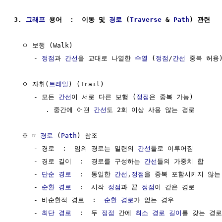
3. 
그래프
 용어  :  이동 및 
경로
 (
Traverse
 & 
Path
) 관련
  ㅇ 보행 (Walk)

     - 
정점
과 
간선
을 교대로 나열한 
수열
 (
정점
/
간선
 중복 허용)
  ㅇ 자취(
트레일
) (Trail)

     - 모든 
간선
이 서로 다른 보행 (
정점
은 중복 가능)

        . 중간에 어떤 
간선
도 2회 이상 사용 않는 경로

  ※ ☞ 
경로
 (
Path
) 참조

     - 경로  :  임의 경로는 일련의 
간선
들로 이루어짐

     - 경로 길이  :  경로를 구성하는 
간선
들의 가중치 합

     - 
단순 경로
  :  동일한 
간선
,
정점
을 중복 포함시키지 않는 
     - 
순환 경로
  :  시작 
정점
과 끝 
정점
이 같은 경로

     - 비순환적 경로  :  
순환 경로
가 없는 경우

     - 
최단 경로
  :  두 
정점
 간에 
최소 경로 길이
를 갖는 경로
