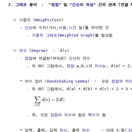
2. 
그래프
 용어  :  "
정점
" 및 "
간선
의 
속성
" 간의 관계 (연결 
  ㅇ 가중치 (
Weight
/Cost)

     - 
간선
에 수치(거리,
비용
,
시간
 등)를 부여한 것 

        . 
가중치 그래프
(
Weighted Graph
)를 형성함

  ㅇ 
차수
 (
Degree
)  :  d(v)

     - 
정점
에 연결된(부속된) 
간선
의 개수

        . 위 例) 그림에서, 
정점
 a,b,c의 
차수
는, d(a) = 2,
     * 악수 정리 (
Handshaking
Lemma
)  :  모든 
정점
의 
차
        . 위 例) 그림에서, d(a) + d(b) + d(c) = 2 + 3 +
∑
(
)
=
2
|
|
d
v
E
∈
v
V
        . 즉, 모든 
정점
의 
차수
의 합은 
짝수
가 됨 

     * 입력, 출력, 입력 
차수
, 출력 
차수
     ☞ 아래 3.항(
그