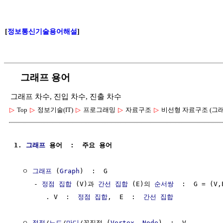
[
정보통신기술용어해설
]
그래프 용어
그래프 차수, 진입 차수, 진출 차수
▷
Top
▷
정보기술(IT)
▷
프로그래밍
▷
자료구조
▷
비선형 자료구조 (그래
1. 
그래프
 용어  :  주요 용어
  ㅇ 
그래프
 (
Graph
)  :  G

     - 
정점
집합
 (V)과 
간선
집합
 (E)의 
순서쌍
  :  G = (V,E
        . V  :  
정점
집합
,  E  :  
간선
집합
  ㅇ 
정점
/
노드
/
마디
/꼭짓점 (
Vertex
, 
Node
)  :  V
