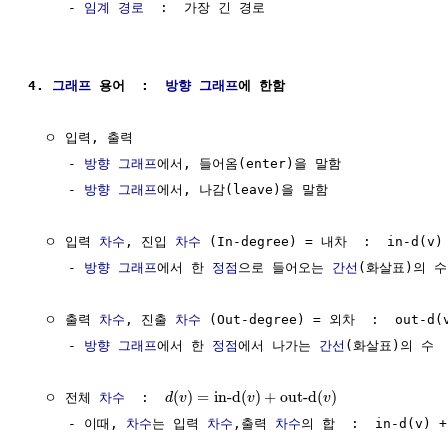
     - 
임계 경로
  :  가장 긴 경로

4. 
그래프
 용어  :  
방향 그래프
에 한함
  ㅇ 입력, 출력

     - 
방향 그래프
에서, 들어옴(enter)을 말함

     - 
방향 그래프
에서, 나감(leave)을 말함

  ㅇ 입력 
차수
, 진입 
차수
 (In-degree) = 내차  :  in-d(v)

     - 
방향 그래프
에서 한 
정점
으로 들어오는 
간선
(화살표)의 수

  ㅇ 출력 
차수
, 진출 
차수
 (Out-degree) = 외차  :  out-d(v
     - 
방향 그래프
에서 한 
정점
에서 나가는 
간선
(화살표)의 수

(
)
=
in-d
(
)
+
out-d
(
)
  ㅇ 전체 
차수
  :  
d
v
v
v
     - 이때, 
차수
는 입력 
차수
,출력 
차수
의 합  :  in-d(v) + 