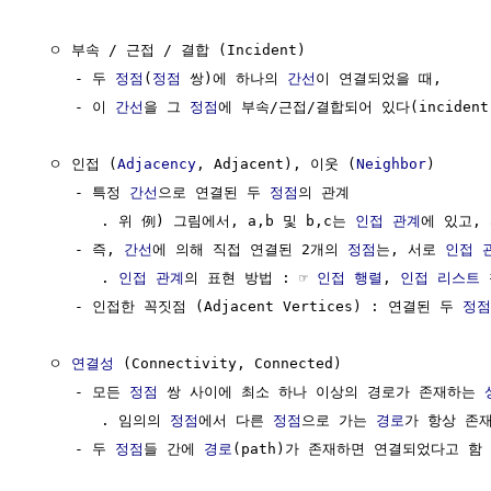
  ㅇ 부속 / 근접 / 결합 (Incident)

     - 두 
정점
(
정점
 쌍)에 하나의 
간선
이 연결되었을 때,

     - 이 
간선
을 그 
정점
에 부속/근접/결합되어 있다(incident 
  ㅇ 인접 (
Adjacency
, Adjacent), 이웃 (
Neighbor
)      
     - 특정 
간선
으로 연결된 두 
정점
의 관계

        . 위 例) 그림에서, a,b 및 b,c는 
인접 관계
에 있고, 
     - 즉, 
간선
에 의해 직접 연결된 2개의 
정점
는, 서로 
인접 
        . 
인접 관계
의 표현 방법 : ☞ 
인접 행렬
, 
인접 리스트
 
     - 인접한 꼭짓점 (Adjacent Vertices) : 연결된 두 
정점
  ㅇ 
연결성
 (Connectivity, Connected)

     - 모든 
정점
 쌍 사이에 최소 하나 이상의 경로가 존재하는 
        . 임의의 
정점
에서 다른 
정점
으로 가는 
경로
가 항상 존재
     - 두 
정점
들 간에 
경로
(path)가 존재하면 연결되었다고 함
