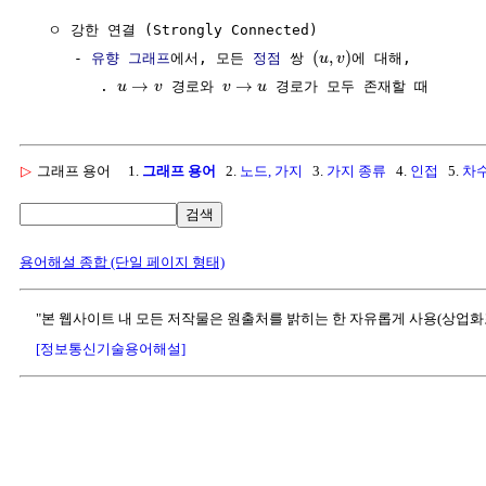
  ㅇ 강한 연결 (Strongly Connected)

(
,
)
     - 
유향 그래프
에서, 모든 
정점
 쌍 
에 대해,

u
v
→
→
        . 
 경로와 
u
v
v
u
▷
그래프 용어
1.
그래프 용어
2.
노드, 가지
3.
가지 종류
4.
인접
5.
차
검색
용어해설 종합 (단일 페이지 형태)
"본 웹사이트 내 모든 저작물은 원출처를 밝히는 한 자유롭게 사용(상업화
[정보통신기술용어해설]