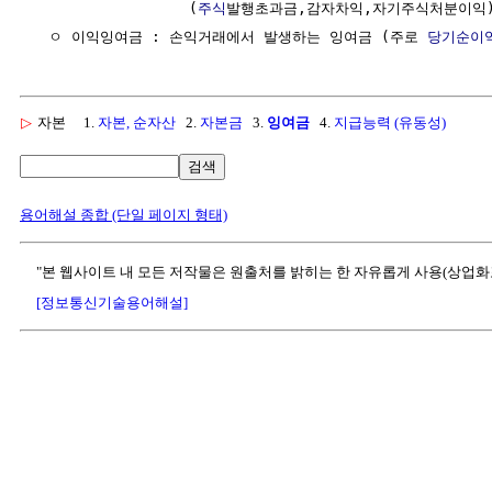
                  (
주식
발행초과금,감자차익,자기주식처분이익)
  ㅇ 이익잉여금 : 손익거래에서 발생하는 잉여금 (주로 
당기순이
▷
자본
1.
자본, 순자산
2.
자본금
3.
잉여금
4.
지급능력 (유동성)
검색
용어해설 종합 (단일 페이지 형태)
"본 웹사이트 내 모든 저작물은 원출처를 밝히는 한 자유롭게 사용(상업화
[정보통신기술용어해설]