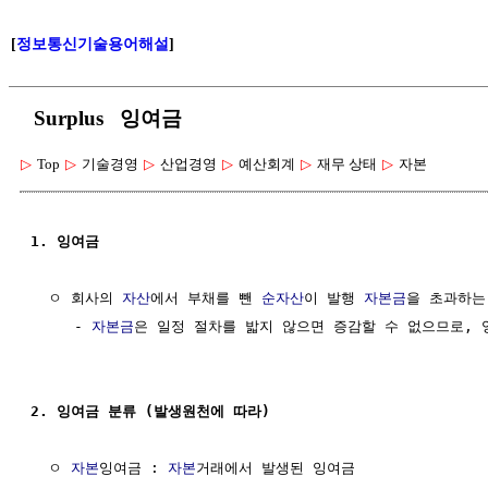
[
정보통신기술용어해설
]
Surplus 잉여금
▷
Top
▷
기술경영
▷
산업경영
▷
예산회계
▷
재무 상태
▷
자본
1. 잉여금
  ㅇ 회사의 
자산
에서 부채를 뺀 
순자산
이 발행 
자본금
을 초과하는 
     - 
자본금
은 일정 절차를 밟지 않으면 증감할 수 없으므로, 
2. 잉여금 분류 (발생원천에 따라)
  ㅇ 
자본
잉여금 : 
자본
거래에서 발생된 잉여금 
