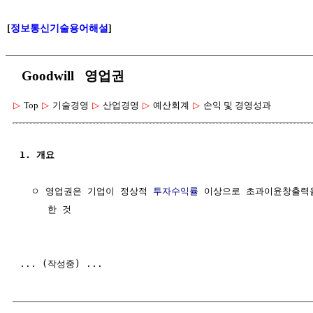
[
정보통신기술용어해설
]
Goodwill 영업권
▷
Top
▷
기술경영
▷
산업경영
▷
예산회계
▷
손익 및 경영성과
1. 개요
  ㅇ 영업권은 기업이 정상적 
투자수익률
 이상으로 초과이윤창출력을
     한 것
