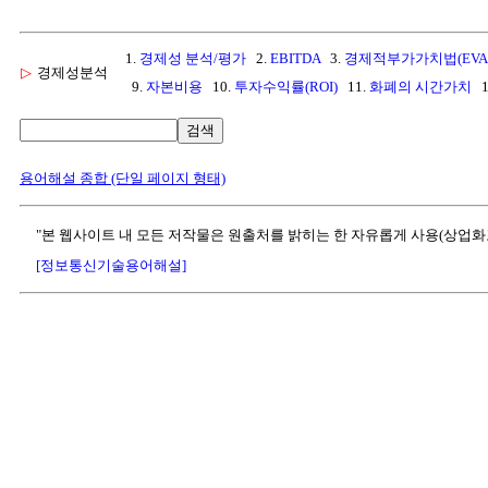
1.
경제성 분석/평가
2.
EBITDA
3.
경제적부가가치법(EVA
▷
경제성분석
9.
자본비용
10.
투자수익률(ROI)
11.
화폐의 시간가치
1
검색
용어해설 종합 (단일 페이지 형태)
"본 웹사이트 내 모든 저작물은 원출처를 밝히는 한 자유롭게 사용(상업화
[정보통신기술용어해설]