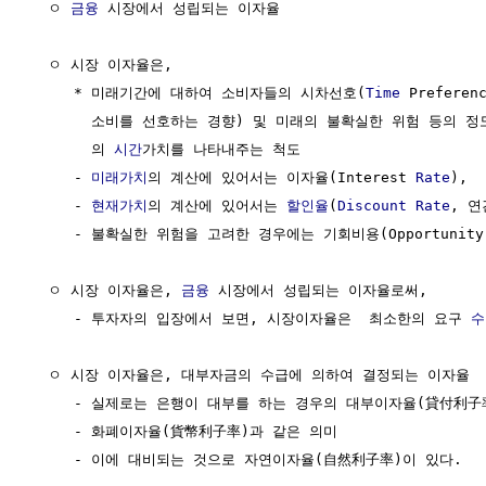
  ㅇ 
금융
 시장에서 성립되는 이자율

  ㅇ 시장 이자율은,

     * 미래기간에 대하여 소비자들의 시차선호(
Time
 Prefere
       소비를 선호하는 경향) 및 미래의 불확실한 위험 등의 정
       의 
시간
가치를 나타내주는 척도

     - 
미래가치
의 계산에 있어서는 이자율(Interest 
Rate
),

     - 
현재가치
의 계산에 있어서는 
할인율
(
Discount Rate
, 연
     - 불확실한 위험을 고려한 경우에는 기회비용(Opportunity 
  ㅇ 시장 이자율은, 
금융
 시장에서 성립되는 이자율로써,

     - 투자자의 입장에서 보면, 시장이자율은  최소한의 요구 
수
  ㅇ 시장 이자율은, 대부자금의 수급에 의하여 결정되는 이자율

     - 실제로는 은행이 대부를 하는 경우의 대부이자율(貸付利子率
     - 화폐이자율(貨幣利子率)과 같은 의미
