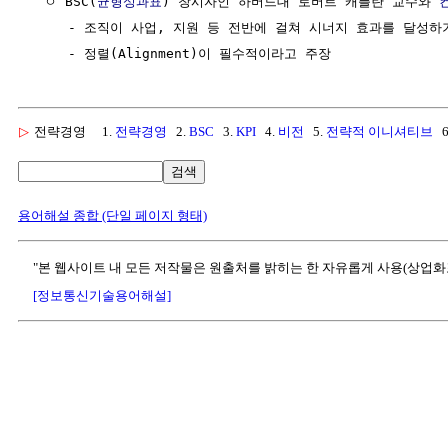
  ㅇ BSC(
균형성과표
) 창시자인 하버드대 로버트 캐플란 교수와 
     - 조직이 사업, 지원 등 전반에 걸쳐 시너지 효과를 달성하기
     - 정렬(Alignment)이 필수적이라고 주장
▷
전략경영
1.
전략경영
2.
BSC
3.
KPI
4.
비전
5.
전략적 이니셔티브
6
검색
용어해설 종합 (단일 페이지 형태)
"본 웹사이트 내 모든 저작물은 원출처를 밝히는 한 자유롭게 사용(상업화
[정보통신기술용어해설]