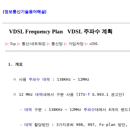
[
정보통신기술용어해설
]
VDSL Frequency Plan VDSL 주파수 계획
▷
Top
▷
통신/네트워킹
▷
통신망
▷
가입자망
▷
xDSL
1. 개요
  ㅇ 사용 
주파수 대역
 : 138KHz ~ 12MHz

  ㅇ 12 MHz 
대역
내에서 구분 사용 (
ITU-T
 G.993.1 권고안)

     - 
대역
 구분 : 138KHz ~ 12MHz 
주파수
대에서 4개의 밴드(
     - 
대역
 할당방안 : 3가지로써 998, 997, Fx-plan 방안