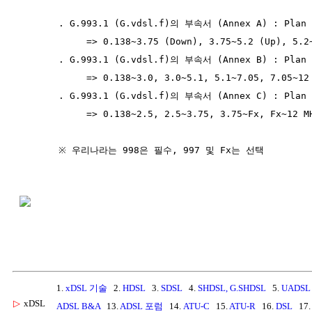
       . G.993.1 (G.vdsl.f)의 부속서 (Annex A) : Plan 9
            => 0.138~3.75 (Down), 3.75~5.2 (Up), 5.2~
       . G.993.1 (G.vdsl.f)의 부속서 (Annex B) : Plan 9
            => 0.138~3.0, 3.0~5.1, 5.1~7.05, 7.05~12 
       . G.993.1 (G.vdsl.f)의 부속서 (Annex C) : Plan F
            => 0.138~2.5, 2.5~3.75, 3.75~Fx, Fx~12 MH
       ※ 우리나라는 998은 필수, 997 및 Fx는 선택

1.
xDSL 기술
2.
HDSL
3.
SDSL
4.
SHDSL, G.SHDSL
5.
UADSL
▷
xDSL
ADSL B&A
13.
ADSL 포럼
14.
ATU-C
15.
ATU-R
16.
DSL
17