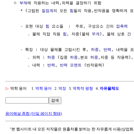
  ㅇ 
부재
에 작용하는 내력,외력을 결정하기 위함

     * (고립된 
질점계
의 모든 
힘
들의 작용,반작용을 명확하게 표현
     - 표현 대상 
힘
 요소들  :  주로, 구성요소 간의 
접촉력
        . 물체 직접 작용 
힘
, 자중(물체 
무게
), 물체 상호 간 
     - 특징 : 대상 물체를 고립시킨 후, 
하중
, 
반력
, 내력을 표
        . 외력 : 
하중
 (집중 
하중
,분포 
하중
,자중 등 작용력),
        . 내력 : 
반력
, 
반력
모멘트
▷
역학 용어
1.
역학 용어
2.
역장
3.
역학적 평형
4.
자유물체도
검색
용어해설 종합 (단일 페이지 형태)
"본 웹사이트 내 모든 저작물은 원출처를 밝히는 한 자유롭게 사용(상업화