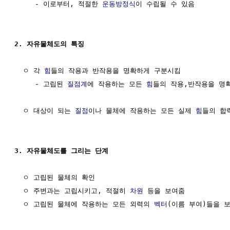
     - 이로부터, 적절한 
운동방정식
이 수립될 수 있음

2. 자유물체도의 특징
  ㅇ 각 
힘
들의 작용과 반작용을 명확하게 구분시킴

     - 고립된 
질점계
에 작용하는 모든 
힘
들의 작용,반작용을 명확
  ㅇ 대상이 되는 
질점
이나 물체에 작용하는 모든 실제 
힘
들의 합
3. 자유물체도를 그리는 단계
  ㅇ 고립된 물체의 확인

  ㅇ 주변과는 고립시키고, 적절히 
차원
 등을 보여줌

  ㅇ 고립된 물체에 작용하는 모든 외력의 
벡터
(이름 부여)들을 보