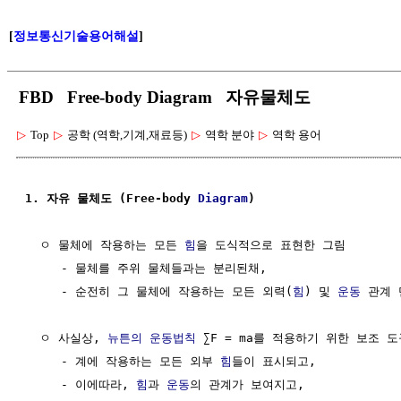
[
정보통신기술용어해설
]
FBD Free-body Diagram 자유물체도
▷
Top
▷
공학 (역학,기계,재료등)
▷
역학 분야
▷
역학 용어
1. 자유 물체도 (Free-body 
Diagram
)
  ㅇ 물체에 작용하는 모든 
힘
을 도식적으로 표현한 그림

     - 물체를 주위 물체들과는 분리된채,

     - 순전히 그 물체에 작용하는 모든 외력(
힘
) 및 
운동
 관계 
  ㅇ 사실상, 
뉴튼의 운동법칙
 ∑F = ma를 적용하기 위한 보조 도
     - 계에 작용하는 모든 외부 
힘
들이 표시되고,     

     - 이에따라, 
힘
과 
운동
의 관계가 보여지고,
