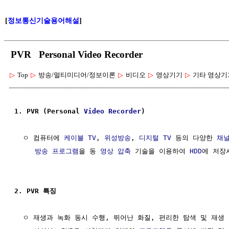
[
정보통신기술용어해설
]
PVR Personal Video Recorder
▷
Top
▷
방송/멀티미디어/정보이론
▷
비디오
▷
영상기기
▷
기타 영상기
1. PVR (Personal 
Video Recorder
)
  ㅇ 컴퓨터에 
케이블 TV
, 
위성방송
, 
디지털 TV
 등의 다양한 
채
방송
프로그램
을 동 
영상 압축
 기술을 이용하여 
HDD
에 저장
2. PVR 특징
  ㅇ 재생과 녹화 동시 수행, 뛰어난 화질, 편리한 탐색 및 재생 