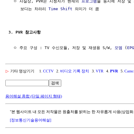
  ㅇ 사실상, PVR은 시청자가 현재의 
프로그램
을 동시에 저장 및 재
     보다는 차라리 
Time Shift
 의미가 더 큼

3. PVR 참고사항
  ㅇ 주요 구성 : TV 수신모듈, 저장 및 재생용 S/W, 
모뎀
 (
EP
▷
기타 영상기기
1.
CCTV
2.
비디오 기록 장치
3.
VTR
4.
PVR
5.
Camc
검색
용어해설 종합 (단일 페이지 형태)
"본 웹사이트 내 모든 저작물은 원출처를 밝히는 한 자유롭게 사용(상업화
[정보통신기술용어해설]