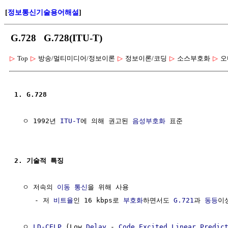
[
정보통신기술용어해설
]
G.728 G.728(ITU-T)
▷
Top
▷
방송/멀티미디어/정보이론
▷
정보이론/코딩
▷
소스부호화
▷
오
1. G.728
  ㅇ 1992년 
ITU-T
에 의해 권고된 
음성부호화
 표준

2. 기술적 특징
  ㅇ 저속의 
이동 통신
을 위해 사용

     - 저 
비트율
인 16 kbps로 
부호화
하면서도 
G.721
과 
동등
이
  ㅇ 
LD-CELP
 (Low 
Delay
 - 
Code Excited Linear Predic