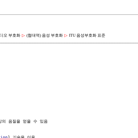
디오 부호화
▷
(협대역) 음성 부호화
▷
ITU 음성부호화 표준
상의 음질을 얻을 수 있음

tion
) 기술을 이용
