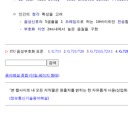
  ㅇ 인간의 
청각
 특성을 고려

     - 
음성신호
의 5샘플을 1 
프레임
으로 하는 10바이트만 
전송
함
     - 
부호화
지연
▷
ITU 음성부호화 표준
1.
G.711
2.
G.721/726
3.
G.723,G.723.1
4.
G.72
검색
용어해설 종합 (단일 페이지 형태)
"본 웹사이트 내 모든 저작물은 원출처를 밝히는 한 자유롭게 사용(상업화
[정보통신기술용어해설]