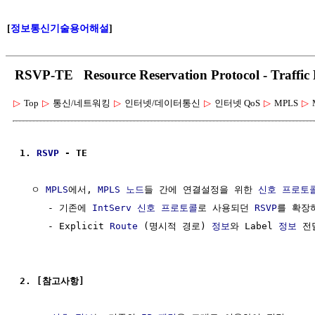
[
정보통신기술용어해설
]
RSVP-TE Resource Reservation Protocol - Traffic
▷
Top
▷
통신/네트워킹
▷
인터넷/데이터통신
▷
인터넷 QoS
▷
MPLS
▷
1. 
RSVP
 - TE
  ㅇ 
MPLS
에서, 
MPLS
노드
들 간에 연결설정을 위한 
신호 프로토
     - 기존에 
IntServ
신호 프로토콜
로 사용되던 
RSVP
를 확장하
     - Explicit 
Route
 (명시적 경로) 
정보
와 Label 
정보
 전
2. [참고사항]