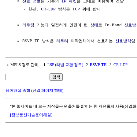
   ㅇ 
신호 정보
는 기존의 
IP 패킷
을 그대로 이용하여 전달

      - 한편, 
CR-LDP
 방식은 
TCP
 위에 탑재

   ㅇ 
라우팅
 기능과 밀접하게 연관이 된 
상태
로 In-Band 
신호방
   ㅇ RSVP-TE 방식은 
라우터
 제작업체에서 선호하는 
신호방식
▷
MPLS 경로 관리
1.
LSP (라벨 교환 경로)
2.
RSVP-TE
3.
CR-LDP
검색
용어해설 종합 (단일 페이지 형태)
"본 웹사이트 내 모든 저작물은 원출처를 밝히는 한 자유롭게 사용(상업화
[정보통신기술용어해설]