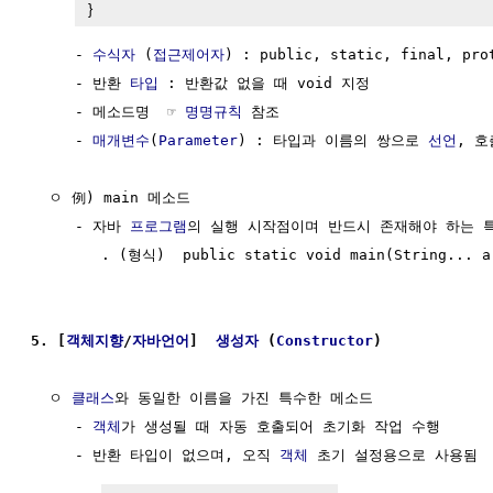
}
     - 
수식자
 (
접근제어자
) : public, static, final, pro
     - 반환 
타입
 : 반환값 없을 때 void 지정

     - 메소드명  ☞ 
명명규칙
 참조

     - 
매개변수
(
Parameter
) : 타입과 이름의 쌍으로 
선언
, 호
  ㅇ 例) main 메소드

     - 자바 
프로그램
의 실행 시작점이며 반드시 존재해야 하는 특
        . (형식)  public static void main(String... ar
5. [
객체지향
/
자바언어
]  
생성자
 (
Constructor
)
  ㅇ 
클래스
와 동일한 이름을 가진 특수한 메소드

     - 
객체
가 생성될 때 자동 호출되어 초기화 작업 수행

     - 반환 타입이 없으며, 오직 
객체
 초기 설정용으로 사용됨
