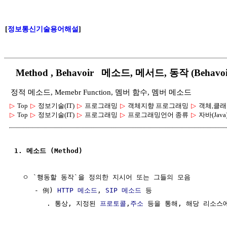
[
정보통신기술용어해설
]
Method , Behavoir 메소드, 메서드, 동작 (Behavoi
정적 메소드, Memebr Function, 멤버 함수, 멤버 메소드
▷
Top
▷
정보기술(IT)
▷
프로그래밍
▷
객체지향 프로그래밍
▷
객체,클래
▷
Top
▷
정보기술(IT)
▷
프로그래밍
▷
프로그래밍언어 종류
▷
자바(Java
1. 메소드 (Method)
  ㅇ `행동할 동작`을 정의한 지시어 또는 그들의 모음

     - 例) 
HTTP 메소드
, 
SIP 메소드
 등

        . 통상, 지정된 
프로토콜
,
주소
 등을 통해, 해당 리소스