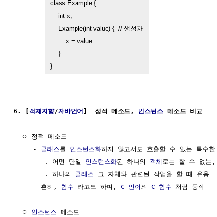
class Example {

    int x;

    Example(int value) {  // 생성자

        x = value;

    }

6. [
객체지향
/
자바언어
]  정적 메소드, 
인스턴스
 메소드 비교
  ㅇ 정적 메소드

     - 
클래스
를 
인스턴스화
하지 않고서도 호출할 수 있는 특수한 
        . 어떤 단일 
인스턴스화
된 하나의 
객체
로는 할 수 없는,

        . 하나의 
클래스
 그 자체와 관련된 작업을 할 때 유용

     - 흔히, 
함수
 라고도 하며, 
C 언어
의 
C 함수
 처럼 동작 

  ㅇ 
인스턴스
 메소드
