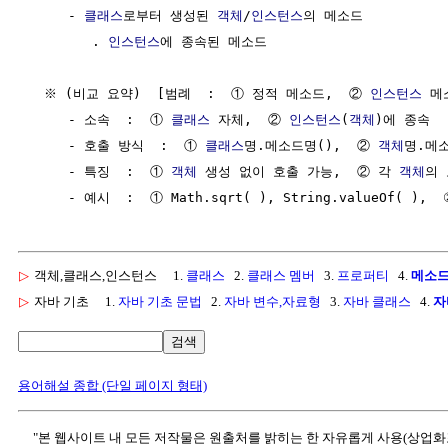
     - 
클래스
로부터 생성된 
객체
/
인스턴스
의 메소드

        . 
인스턴스
에 종속된 메소드

  ※ (비교 요약)  [범례  :  ① 정적 메소드,  ② 
인스턴스
 메
     - 소속  :  ① 
클래스
 자체,  ② 
인스턴스
(
객체
)에 종속

     - 호출 방식  :  ① 
클래스
명.메소드명(),  ② 
객체
명.메소
     - 특징  :  ① 
객체
 생성 없이 호출 가능,  ② 각 
객체
의 
▷
객체,클래스,인스턴스
1.
클래스
2.
클래스 멤버
3.
프로퍼티
4.
메소
▷
자바 기초
1.
자바 기초 문법
2.
자바 변수,자료형
3.
자바 클래스
4.
자
검색
용어해설 종합 (단일 페이지 형태)
"본 웹사이트 내 모든 저작물은 원출처를 밝히는 한 자유롭게 사용(상업화