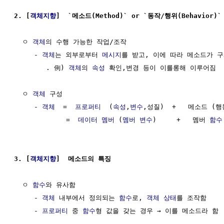
2. [
객체지향
]  `메소드(Method)` or `동작/행위(Behavior)`
  ㅇ 
객체
의 수행 가능한 작업/조작

     - 
객체
는 외부로부터 
메시지
를 받고, 이에 따라 메소드가 
        . 例) 
객체
의 
속성
 확인,변경 등이 이를롱해 이루어짐

  ㅇ 
객체
 구성

     - 
객체
  =  
프로퍼티
  (
속성
,
변수
,성질)  +   메소드 (행
             =  
데이터 멤버
 (
멤버 변수
)     +   멤버 
함수
3. [
객체지향
]  메소드의 특징
  ㅇ 
함수
와 유사함

     - 
객체
 내부에서 정의되는 
함수
로, 
객체
상태
를 조작함

     - 
프로퍼티
 중 
함수
형 값을 갖는 경우 → 이를 메소드라 함
