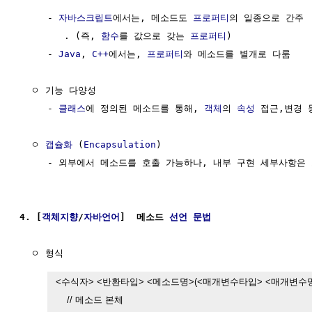
     - 
자바스크립트
에서는, 메소드도 
프로퍼티
의 일종으로 간주

        . (즉, 
함수
를 값으로 갖는 
프로퍼티
)

     - 
Java
, 
C++
에서는, 
프로퍼티
와 메소드를 별개로 다룸

  ㅇ 기능 다양성

     - 
클래스
에 정의된 메소드를 통해, 
객체
의 
속성
 접근,변경 
  ㅇ 
캡슐화
 (
Encapsulation
)

     - 외부에서 메소드를 호출 가능하나, 내부 구현 세부사항은 
4. [
객체지향
/
자바언어
]  메소드 
선언
문법
  ㅇ 형식

<수식자> <반환타입> <메소드명>(<매개변수타입> <매개변수명>, ..
    // 메소드 본체
