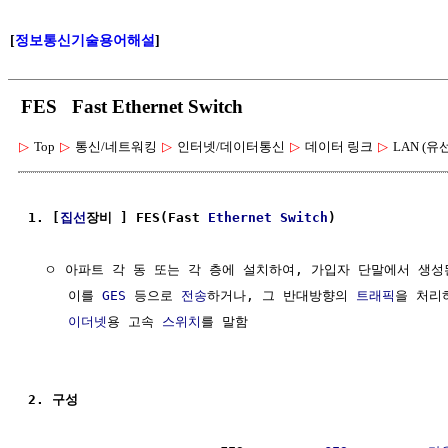
[
정보통신기술용어해설
]
FES Fast Ethernet Switch
▷
Top
▷
통신/네트워킹
▷
인터넷/데이터통신
▷
데이터 링크
▷
LAN (유
1. [
집선
장비 ] FES(Fast 
Ethernet Switch
)
  ㅇ 아파트 각 동 또는 각 층에 설치하여, 가입자 단말에서 생성
     이를 
GES
 등으로 
전송
하거나, 그 반대방향의 
트래픽
을 처리
이더넷
용 고속 
스위치
를 말함

2. 구성