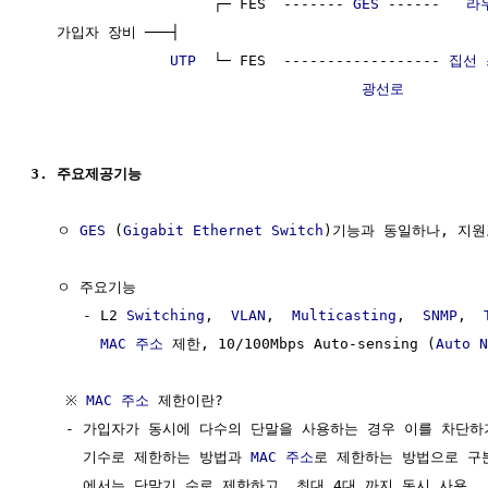
                     ┌─ FES  ------- 
GES
 ------   
라
   가입자 장비 ───┤                                   
UTP
  └─ FES  ------------------ 
집선
광선로
3. 주요제공기능 
   ㅇ 
GES
 (
Gigabit Ethernet Switch
)기능과 동일하나, 지원
   ㅇ 주요기능

      - L2 
Switching
,  
VLAN
,  
Multicasting
,  
SNMP
,  
MAC 주소
 제한, 10/100Mbps Auto-sensing (
Auto N
    ※ 
MAC 주소
 제한이란?

    - 가입자가 동시에 다수의 단말을 사용하는 경우 이를 차단하
      기수로 제한하는 방법과 
MAC 주소
로 제한하는 방법으로 구분
      에서는 단말기 수로 제한하고, 최대 4대 까지 동시 사용
