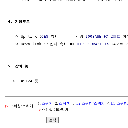
4. 지원포트
   ㅇ Up link (
GES
 측)       => 광 
100BASE-FX
2포트
 이상
   ㅇ Down link (가입자 측)  => 
UTP
100BASE-TX
 24포트 이
5. 장비 例
1.
스위치
2.
스위칭
3.
L2 스위칭/스위치
4.
L3 스위
▷
스위칭/스위치
▷
스위칭 기타일반
검색