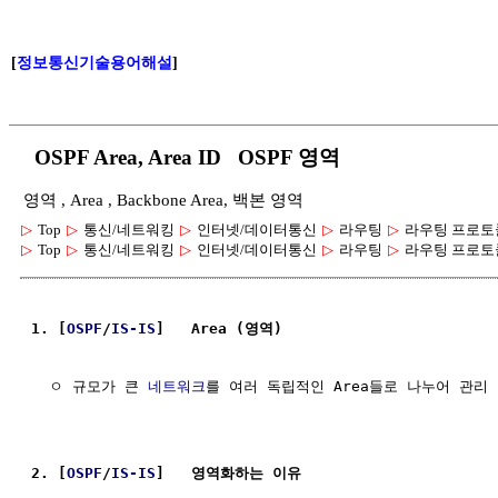
[
정보통신기술용어해설
]
OSPF Area, Area ID OSPF 영역
영역 , Area , Backbone Area, 백본 영역
▷
Top
▷
통신/네트워킹
▷
인터넷/데이터통신
▷
라우팅
▷
라우팅 프로토
▷
Top
▷
통신/네트워킹
▷
인터넷/데이터통신
▷
라우팅
▷
라우팅 프로토
1. [
OSPF
/
IS-IS
]   Area (영역)
  ㅇ 규모가 큰 
네트워크
를 여러 독립적인 Area들로 나누어 관리

2. [
OSPF
/
IS-IS
]   영역화하는 이유