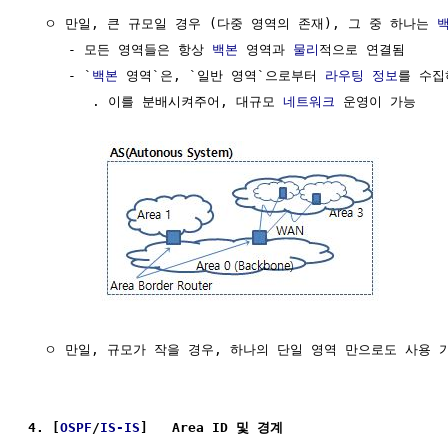
  ㅇ 만일, 큰 규모일 경우 (다중 영역의 존재), 그 중 하나는 
     - 모든 영역들은 항상 
백본
 영역과 
물리
적으로 연결됨

     - `
백본
 영역`은, `일반 영역`으로부터 
라우팅
정보
를 수집하
        . 이를 분배시켜주어, 대규모 
네트워크
 운영이 가능    
  ㅇ 만일, 규모가 작을 경우, 하나의 단일 영역 만으로도 사용 가
4. [
OSPF
/
IS-IS
]   Area ID 및 경계