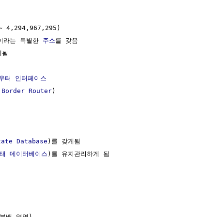
4,294,967,295)

0 이라는 특별한 
주소
를 갖음

됨

우터
인터페이스
 Border Router
)

tate Database
)를 갖게됨

태 데이터베이스
)를 유지관리하게 됨

(분배 영역)
