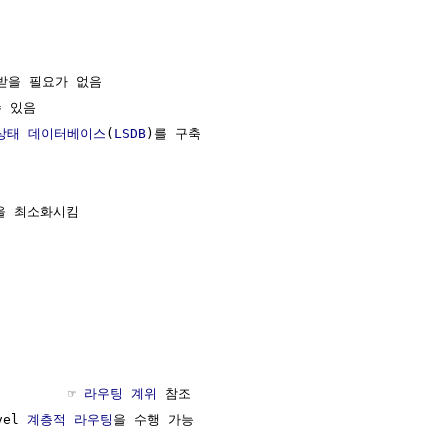
받을 필요가 없음

 있음

상태 데이터베이스
(
LSDB
)를 구축

을 최소화시킴

        ☞ 
라우팅 계위
 참조

el 
계층적 라우팅
을 수행 가능
