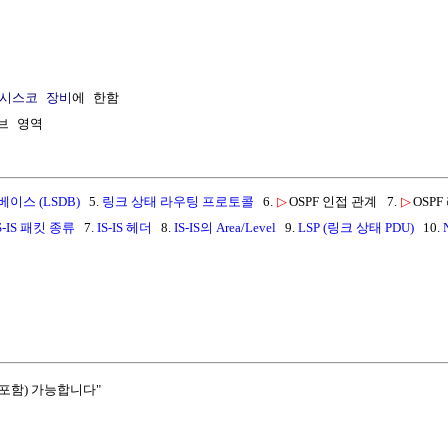
시스코 장비
에 한함

이스 (LSDB)
5.
링크 상태 라우팅 프로토콜
6.
▷
OSPF 인접 관계
7.
▷
OSP
S-IS 패킷 종류
7.
IS-IS 헤더
8.
IS-IS의 Area/Level
9.
LSP (링크 상태 PDU)
10.
포함) 가능합니다"