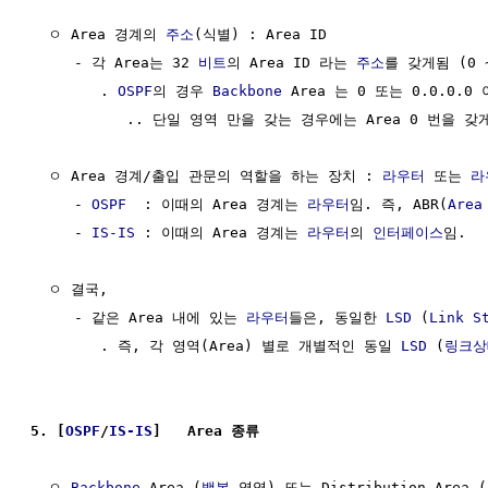
  ㅇ Area 경계의 
주소
(식별) : Area ID

     - 각 Area는 32 
비트
의 Area ID 라는 
주소
를 갖게됨 (0 ~ 
        . 
OSPF
의 경우 
Backbone
 Area 는 0 또는 0.0.0.
           .. 단일 영역 만을 갖는 경우에는 Area 0 번을 갖게
  ㅇ Area 경계/출입 관문의 역할을 하는 장치 : 
라우터
 또는 
라
     - 
OSPF
  : 이때의 Area 경계는 
라우터
임. 즉, ABR(
Area
     - 
IS-IS
 : 이때의 Area 경계는 
라우터
의 
인터페이스
임.

  ㅇ 결국, 

     - 같은 Area 내에 있는 
라우터
들은, 동일한 
LSD
 (
Link S
        . 즉, 각 영역(Area) 별로 개별적인 동일 
LSD
 (
링크상
5. [
OSPF
/
IS-IS
]   Area 종류
  ㅇ 
Backbone
 Area (
백본
 영역) 또는 Distribution Area 