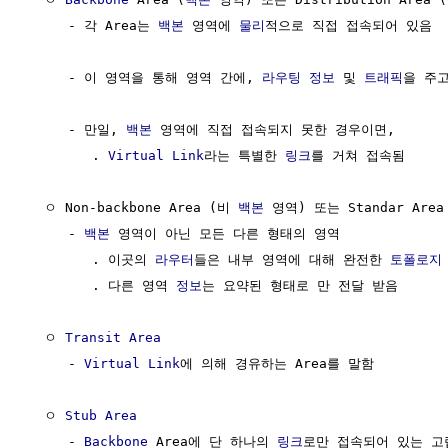
     - 각 Area는 
백본
 영역에 
물리
적으로 직접 접속되어 있음

     - 이 영역을 통해 영역 간에, 
라우팅
정보
 및 
트래픽
을 주고
     - 만일, 
백본
 영역에 직접 접속되지 못한 경우이면, 

        . 
Virtual Link
라는 특별한 
링크
를 거쳐 접속됨

  ㅇ Non-backbone Area (비 
백본
 영역) 또는 Standar Are
     - 
백본
 영역이 아닌 모든 다른 형태의 영역

        . 이곳의 
라우터
들은 내부 영역에 대해 완전한 
토폴로지
        . 다른 영역 
정보
는 요약된 형태로 만 전달 받음

  ㅇ 
Transit Area
     - 
Virtual Link
에 의해 경유하는 Area를 말함

  ㅇ 
Stub Area
     - 
Backbone
 Area에 단 하나의 
링크
로만 접속되어 있는 고