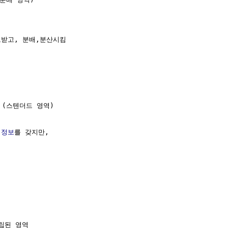
받고, 분배,분산시킴

a (스텐더드 영역)

정보
를 갖지만,

립된 영역
