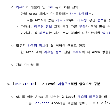
  ㅇ 
라우터
의 메모리 및 
CPU
 등의 자원 절약

     - 단일 Area 내에서 만 동작하는 
내부 라우터
는,

        . 다른 Area에 있는 
라우터
로부터 
라우팅
 갱신 
정보
를 
     - 따라서, 
라우팅
정보
 교환 등에 따른 
부하
가 작게 만들 수
     - 여기서, 각 
라우터
는 자기 소속 영역에 대한 완전한 
링크
  ㅇ 잘못된 
라우팅
정보
에 덜 취약한 구조로 만듬

     - 한 Area 내의 
라우팅
정보
 전달 
트래픽
의 타 Area 영향
  ㅇ 관리 단순화 등

3. [
OSPF
/
IS-IS
]   2-Level 
계층구조
화된 영역으로 구분 
  ㅇ AS 를 여러 Area 로 나누는 2-Level 
계층적 라우팅
을 함  
     - 
OSPF
는 
Backbone
 Area라는 개념을 통해, 비로소 2-lev