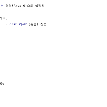
백본
 영역(Area 0)으로 설정됨

고, 

   ☞ 
OSPF 라우터
(종류) 참조

능
