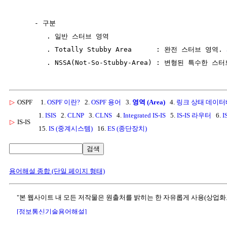
     - 구분

        . 일반 스터브 영역

        . Totally Stubby Area      : 완전 스터브 영역. 
▷
OSPF
1.
OSPF 이란?
2.
OSPF 용어
3.
영역 (Area)
4.
링크 상태 데이터베
1.
ISIS
2.
CLNP
3.
CLNS
4.
Integrated IS-IS
5.
IS-IS 라우터
6.
I
▷
IS-IS
15.
IS (중계시스템)
16.
ES (종단장치)
검색
용어해설 종합 (단일 페이지 형태)
"본 웹사이트 내 모든 저작물은 원출처를 밝히는 한 자유롭게 사용(상업화
[정보통신기술용어해설]