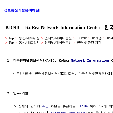
[
정보통신기술용어해설
]
KRNIC KoRea Network Information Cent
▷
Top
▷
통신/네트워킹
▷
인터넷/데이터통신
▷
TCP/IP
▷
IP 계층
▷
IPv
▷
Top
▷
통신/네트워킹
▷
인터넷/데이터통신
▷
인터넷 관련 기관
1. 한국인터넷정보센터(KRNIC, KoRea 
Network
Information
 
  ㅇ 우리나라의 인터넷정보센터(NIC)로써, 한국인터넷진흥원(KISA
2. 임무/역할
   ㅇ 전세계 인터넷 
주소
 자원을 총괄하는  
IANA
 아래 아·태 지
      의 NIR(National 
Internet
Registry
)로서 국내 인터