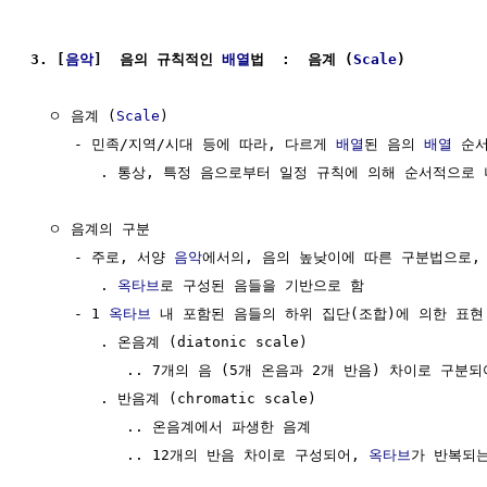
3. [
음악
]  음의 규칙적인 
배열
법  :  음계 (
Scale
)
  ㅇ 음계 (
Scale
)

     - 민족/지역/시대 등에 따라, 다르게 
배열
된 음의 
배열
 순서
        . 통상, 특정 음으로부터 일정 규칙에 의해 순서적으로
  ㅇ 음계의 구분

     - 주로, 서양 
음악
에서의, 음의 높낮이에 따른 구분법으로,

        . 
옥타브
로 구성된 음들을 기반으로 함

     - 1 
옥타브
 내 포함된 음들의 하위 집단(조합)에 의한 표현

        . 온음계 (diatonic scale)

           .. 7개의 음 (5개 온음과 2개 반음) 차이로 구분되
        . 반음계 (chromatic scale)

           .. 온음계에서 파생한 음계

           .. 12개의 반음 차이로 구성되어, 
옥타브
가 반복되는