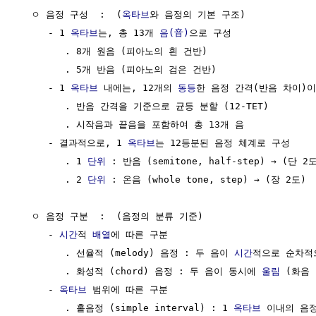
  ㅇ 음정 구성  :  (
옥타브
와 음정의 기본 구조)

     - 1 
옥타브
는, 총 13개 
음(音)
으로 구성

        . 8개 원음 (피아노의 흰 건반)

        . 5개 반음 (피아노의 검은 건반)

     - 1 
옥타브
 내에는, 12개의 
동등
한 음정 간격(반음 차이)이
        . 반음 간격을 기준으로 균등 분할 (12-TET)

        . 시작음과 끝음을 포함하여 총 13개 음

     - 결과적으로, 1 
옥타브
는 12등분된 음정 체계로 구성

        . 1 
단위
 : 반음 (semitone, half-step) → (단 2도
        . 2 
단위
 : 온음 (whole tone, step) → (장 2도)

  ㅇ 음정 구분  :  (음정의 분류 기준)

     - 
시간
적 
배열
에 따른 구분

        . 선율적 (melody) 음정 : 두 음이 
시간
적으로 순차적
        . 화성적 (chord) 음정 : 두 음이 동시에 
울림
 (화음
     - 
옥타브
 범위에 따른 구분

        . 홑음정 (simple interval) : 1 
옥타브
 이내의 음정