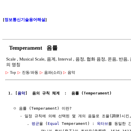
[
정보통신기술용어해설
]
Temperament 음률
Scale , Musical Scale, 음계, Interval , 음정, 협화 음정, 온음, 반음, 
의 명칭
▷
Top
▷
진동/파동
▷
음파(소리)
▷
음악
1. [
음악
]  음의 규칙 체계  :  음률 (Temperament)
  ㅇ 음률 (Temperament) 이란?

     - 일정 규칙에 의해 선택된 몇 개의 음들로 조율(調律)시킨,
        . 
평균
율 (
Equal
 Temperament) : 
옥타브
를 동일한 