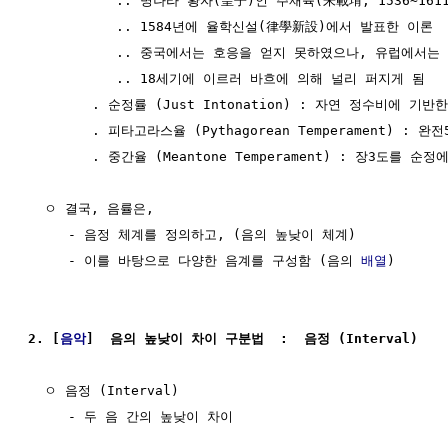
           .. 명나라 황자(皇子)인 주재육(朱載堉, 1536~1611
           .. 1584년에 율학신설(律學新設)에서 발표한 이론

           .. 중국에서는 호응을 얻지 못하였으나, 유럽에서는
           .. 18세기에 이르러 바흐에 의해 널리 퍼지게 됨

        . 순정률 (Just Intonation) : 자연 정수비에 기
        . 피타고라스율 (Pythagorean Temperament) : 완전
        . 중간율 (Meantone Temperament) : 장3도를 
  ㅇ 결국, 음률은, 

     - 음정 체계를 정의하고, (음의 높낮이 체계)

     - 이를 바탕으로 다양한 음계를 구성함 (음의 
배열
)

2. [
음악
]  음의 높낮이 차이 구분법  :  음정 (Interval)
  ㅇ 음정 (Interval)

     - 두 음 간의 높낮이 차이
