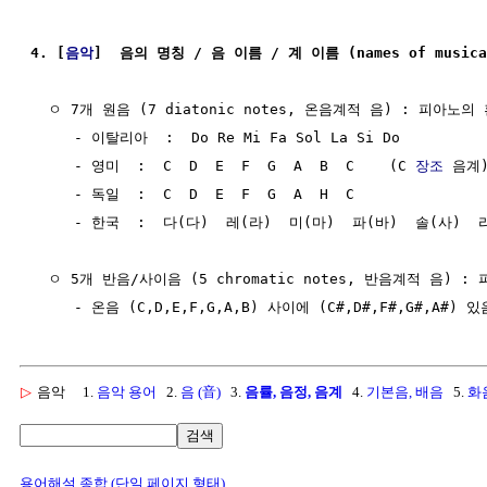
4. [
음악
]  음의 명칭 / 음 이름 / 계 이름 (names of musical 
  ㅇ 7개 원음 (7 diatonic notes, 온음계적 음) : 피아노의
     - 이탈리아  :  Do Re Mi Fa Sol La Si Do

     - 영미  :  C  D  E  F  G  A  B  C    (C 
장조
 음계)
     - 독일  :  C  D  E  F  G  A  H  C

     - 한국  :  다(다)  레(라)  미(마)  파(바)  솔(사)  
  ㅇ 5개 반음/사이음 (5 chromatic notes, 반음계적 음) 
▷
음악
1.
음악 용어
2.
음 (音)
3.
음률, 음정, 음계
4.
기본음, 배음
5.
화
검색
용어해설 종합 (단일 페이지 형태)