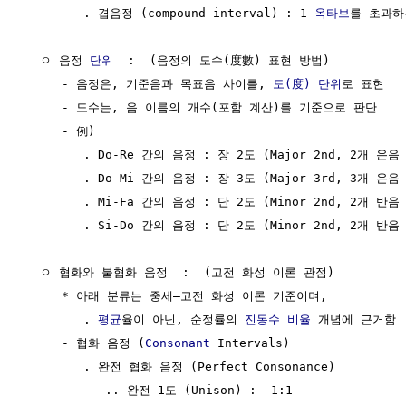
        . 겹음정 (compound interval) : 1 
옥타브
를 초과하
  ㅇ 음정 
단위
  :  (음정의 도수(度數) 표현 방법)

     - 음정은, 기준음과 목표음 사이를, 
도(度)
단위
로 표현

     - 도수는, 음 이름의 개수(포함 계산)를 기준으로 판단

     - 例)

        . Do-Re 간의 음정 : 장 2도 (Major 2nd, 2개 온음 
        . Do-Mi 간의 음정 : 장 3도 (Major 3rd, 3개 온음 
        . Mi-Fa 간의 음정 : 단 2도 (Minor 2nd, 2개 반음 
        . Si-Do 간의 음정 : 단 2도 (Minor 2nd, 2개 반음 
  ㅇ 협화와 불협화 음정  :  (고전 화성 이론 관점)

     * 아래 분류는 중세–고전 화성 이론 기준이며,

        . 
평균
율이 아닌, 순정률의 
진동수
비율
 개념에 근거함

     - 협화 음정 (
Consonant
 Intervals)

        . 완전 협화 음정 (Perfect Consonance)

           .. 완전 1도 (Unison) :  1:1
