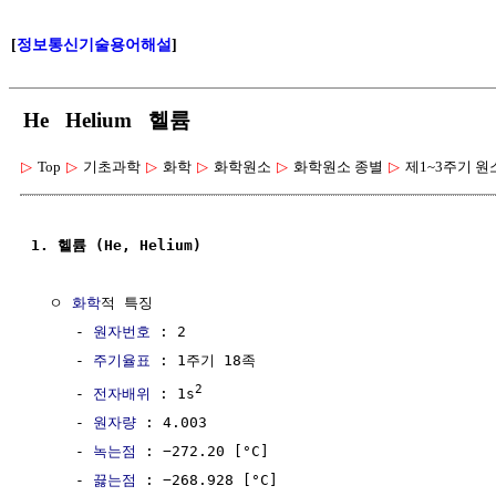
[
정보통신기술용어해설
]
He Helium 헬륨
▷
Top
▷
기초과학
▷
화학
▷
화학원소
▷
화학원소 종별
▷
제1~3주기 원
1. 헬륨 (He, Helium)
  ㅇ 
화학
적 특징

     - 
원자번호
 : 2

     - 
주기율표
 : 1주기 18족

2
     - 
전자배위
 : 1s
     - 
원자량
 : 4.003

     - 
녹는점
 : −272.20 [°C]

     - 
끓는점
 : −268.928 [°C]
