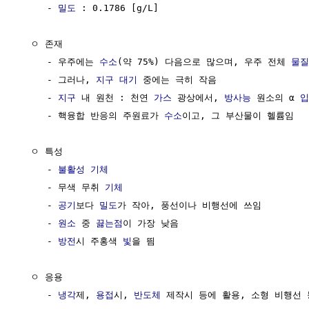
     - 
밀도
 : 0.1786 [g/L]

  ㅇ 존재

     - 우주에는 
수소
(약 75%) 다음으로 많으며, 우주 전체 
물질
     - 그러나, 
지구
대기
 중에는 극히 작음

     - 
지구
 내 원천 : 천연 
가스
 광상에서, 
방사능
 원소의 α 
입
     - 핵융합 반응의 주원료가 
수소
이고, 그 부산물이 헬륨임

  ㅇ 특성

     - 
불활성 기체
     - 무색 무취 
기체
     - 
공기
보다 
밀도
가 작아, 풍선이나 비행선에 쓰임

     - 
원소
 중 
끓는점
이 가장 낮음

     - 
방전
시 주홍색 
빛
을 띔

  ㅇ 응용

     - 
냉각
제, 
용접
시, 
반도체
 제작시 등에 활용, 소형 비행선 등