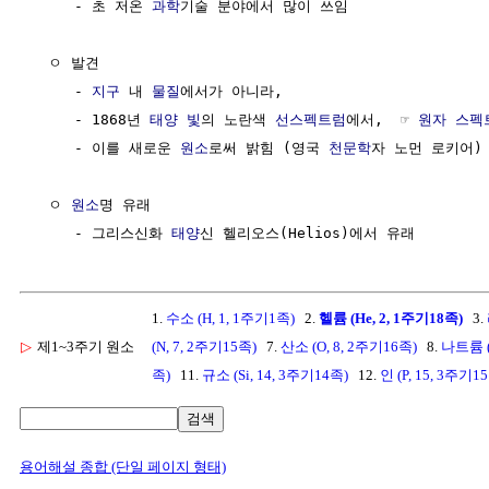
     - 초 저온 
과학
기술 분야에서 많이 쓰임

  ㅇ 발견

     - 
지구
 내 
물질
에서가 아니라, 

     - 1868년 
태양 빛
의 노란색 
선스펙트럼
에서,  ☞ 
원자 스펙
     - 이를 새로운 
원소
로써 밝힘 (영국 
천문학
자 노먼 로키어)

  ㅇ 
원소
명 유래 

     - 그리스신화 
태양
1.
수소 (H, 1, 1주기1족)
2.
헬륨 (He, 2, 1주기18족)
3.
▷
제1~3주기 원소
(N, 7, 2주기15족)
7.
산소 (O, 8, 2주기16족)
8.
나트륨 (
족)
11.
규소 (Si, 14, 3주기14족)
12.
인 (P, 15, 3주기1
검색
용어해설 종합 (단일 페이지 형태)