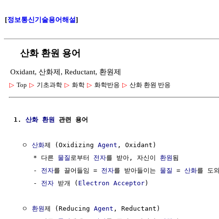
[
정보통신기술용어해설
]
산화 환원 용어
Oxidant, 산화제, Reductant, 환원제
▷
Top
▷
기초과학
▷
화학
▷
화학반응
▷
산화 환원 반응
1. 
산화 환원
 관련 용어
  ㅇ 
산화
제 (Oxidizing 
Agent
, Oxidant)

     * 다른 
물질
로부터 
전자
를 받아, 자신이 
환원
됨

     - 
전자
를 끌어들임 = 
전자
를 받아들이는 
물질
 = 
산화
를 도
     - 
전자
 받개 (
Electron
Acceptor
)

  ㅇ 
환원
제 (Reducing 
Agent
, Reductant)
