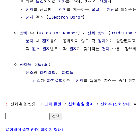
     * 다른 
물질
에게로 
전자
를 주어, 자신이 
산화
됨

     - 
전자
를 공급함 = 
전자
를 제공하는 
물질
 = 
환원
을 도와주는
     - 
전자
 주개 (
Electron
Donor
)

  ㅇ 
산화
 수 (
Oxidation Number
) / 
산화 상태
 (
Oxidation 
     - 
분자
 내 
전자
들이, 공유되지 않고 각 
원자
에게 할당된다고
     - 각 
원소
원자
별로, 각 
원자
가 갖게되는 
전하
 수를, 장부화
  ㅇ 
산화물
 (
Oxide
)

     - 
산소
와 
화학결합
된 
화합물
        . 
산소
와 
화학결합
하며, 
전자
를 잃으며 자신은 좀더 양의
▷
산화 환원 반응
1.
산화 환원
2.
산화 환원 용어
3.
산화수 (산화상태)
4
검색
용어해설 종합 (단일 페이지 형태)