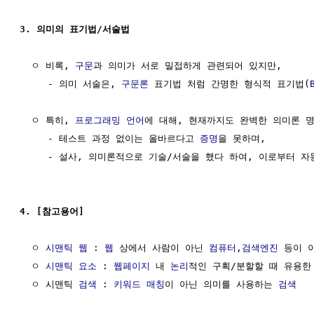
3. 의미의 표기법/서술법
  ㅇ 비록, 
구문
과 의미가 서로 밀접하게 관련되어 있지만,

     - 의미 서술은, 
구문론
 표기법 처럼 간명한 형식적 표기법(
  ㅇ 특히, 
프로그래밍 언어
에 대해, 현재까지도 완벽한 의미론 명
     - 테스트 과정 없이는 올바르다고 
증명
을 못하며,

     - 설사, 의미론적으로 기술/서술을 했다 하여, 이로부터 자
4. [참고용어]
  ㅇ 
시맨틱 웹
 : 
웹
 상에서 사람이 아닌 
컴퓨터
,
검색엔진
 등이 
  ㅇ 
시맨틱 요소
 : 
웹페이지
 내 
논리
적인 구획/분할할 때 유용한
  ㅇ 시맨틱 
검색
 : 
키워드
매칭
이 아닌 의미를 사용하는 
검색