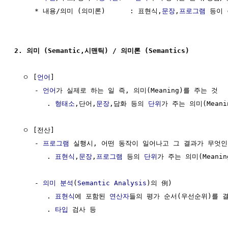
     * 내용/의미 (의미론)      : 표현식,
문장
,
프로그램
 등이 
2. 의미 (Semantic,시맨틱) / 의미론 (Semantics)
  ㅇ [
언어
]

     - 
언어
가 실제로 하는 일 즉, 의미(Meaning)를 주는 것

        . 
형태소
,단어,
문장
,담화 등의 
단위
가 주는 의미(Meanin
  ㅇ [전산]

     - 
프로그램
 실행시, 어떤 동작이 일어나고 그 결과가 무엇인
        . 
표현식
,
문장
,
프로그램
 등의 
단위
가 주는 의미(Meaning
     - 
의미 분석
(
Semantic Analysis
)의 例) 

        . 
표현식
에 포함된 
연산자
들의 평가 순서(우선순위)를 결
        . 
타입
 검사 등
