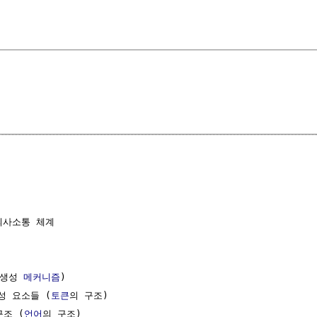
사소통 체계

생성 
메커니즘
)

성 요소들 (
토큰
의 구조)

구조 (
언어
의 구조)
