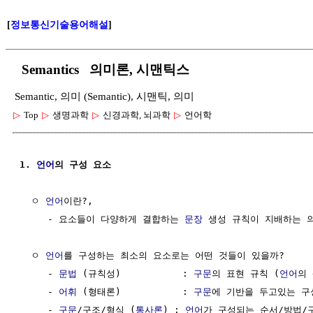
[
정보통신기술용어해설
]
Semantics 의미론, 시맨틱스
Semantic, 의미 (Semantic), 시맨틱, 의미
▷
Top
▷
생명과학
▷
신경과학, 뇌과학
▷
언어학
1. 
언어
의 구성 요소
  ㅇ 
언어
이란?, 

     - 요소들이 다양하게 결합하는 
문장
 생성 규칙이 지배하는 의
  ㅇ 
언어
를 구성하는 최소의 요소로는 어떤 것들이 있을까?

     - 
문법
 (규칙성)           : 
구문
의 표현 규칙 (
언어
의 
     - 
어휘
 (형태론)           : 
구문
에 기반을 두고있는 구
     - 
구문
/구조/형식 (
통사론
) : 
언어
가 구성되는 순서/방법/