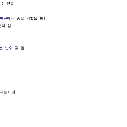
수 있음

복문
에서 중요 역할을 함)

식 임

는 
변수
 값 임

는) 것
