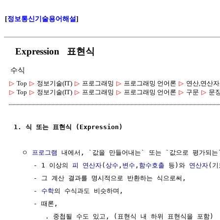
[
정보통신기술용어해설
]
Expression 표현식
수식
▷
Top
▷
정보기술(IT)
▷
프로그래밍
▷
프로그래밍 언어론
▷
연산,연산자
▷
Top
▷
정보기술(IT)
▷
프로그래밍
▷
프로그래밍 언어론
▷
구문
▷
문장
1. 식 또는 표현식 (Expression)
  ㅇ 
프로그램
 내에서, `값을 만들어내는` 또는 `값으로 평가되는`
     - 1 이상의 
피 연산자
(
상수
,
변수
,
함수호출
 등)와 
연산자
(기
     - 그 계산 결과를 명시적으로 반환하는 식으로써,

     - 
수학
의 수식과도 비슷하며,

     - 때론, 

        . 중첩될 수도 있고, (표현식 내 하위 표현식을 포함)
