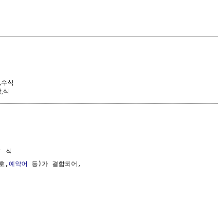
,수식
,식
 식 

호,
예약어
 등)가 결합되어,
