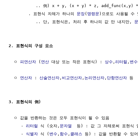
           .. 例) x + y, (x + y) * z, add_func(x,y) *
        . 표현식 자체가 하나의 
문장
(
명령문
)으로도 사용될 수 
           .. 단, 표현식은, 처리 후 하나의 값 만 내지만, 
2. 표현식의 구성 요소
  ㅇ 
피연산자
 (
연산
 대상 또는 작은 표현식) : 
상수
,
리터럴
,
변수
  ㅇ 
연산자
 : 
산술연산자
,
비교연산자
,
논리연산자
,
단항연산자
 등

3. 표현식의 例)
  ㅇ 값을 반환하는 것은 모두 표현식이 될 수 있음

     - 
리터럴
 식 (숫자,
문자열
  등) : 값 그 자체로써 표현식 임
     - 
식별자
 식 (
변수
,
함수
,
클래스
 등) : 값을 반환할 수 있어