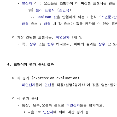
     - 
연산자
 식 : 요소들을 조합하여 더 복잡한 표현식을 만들 
        . 例) 
논리 표현식
 (
조건식
)

           .. 
Boolean 값
을 반환하게 되는 표현식 (
조건문
,
반
     - 
배열
 요소 : 
배열
 내 각 요소가 값을 반환할 수 있어 표현
  ㅇ 가장 간단한 표현식은, 
피연산자
 1개 임

     - 즉, 
상수
 또는 
변수
 하나로써, 이때의 결과는 
상수
 값 또
4. 표현식의 평가,순서,결과
  ㅇ 식 평가 (expression evaluation)

     - 
피연산자
들에 
연산
을 적용/실행(평가)하여 값을 얻는(알아내
  ㅇ 식 평가 순서

     - 통상, 왼쪽,오른쪽 순으로 
피연산자
들을 평가하고, 

     - 그 다음으로 
연산자
에 의해 계산 평가 됨
