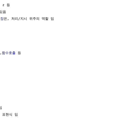
 z 등

있음

문장
은, 처리/지시 위주의 역할 임

,
함수호출
 등



 표현식 임
