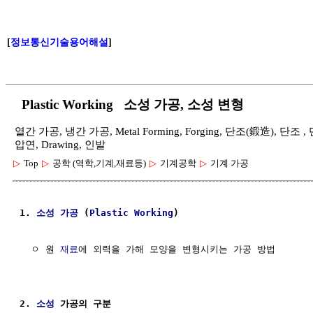
[
정보통신기술용어해설
]
Plastic Working 소성 가공, 소성 변형
열간 가공, 냉간 가공, Metal Forming, Forging, 단조(鍛造), 단조 , 단조, E
압연, Drawing, 인발
▷
Top
▷
공학 (역학,기계,재료등)
▷
기계공학
▷
기계 가공
1. 
소성
가공
 (
Plastic
Working
)
  ㅇ 원 
재료
에 외력을 가해 모양을 변형시키는 가공 방법        
2. 
소성
 가공의 구분