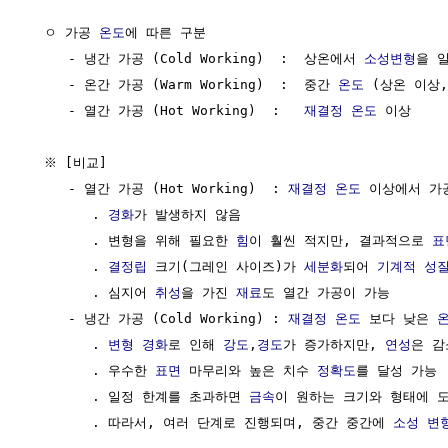
  ㅇ 가공 
온도
에 따른 구분

     - 냉간 가공 (Cold Working)  :  상온에서 
소성변형
을 
     - 온간 가공 (Warm Working)  :  중간 
온도
 (상온 이상
     - 열간 가공 (Hot Working)  :   
재결정
온도
 이상

  ※ [비교]

     - 열간 가공 (Hot Working)  : 
재결정
온도
 이상에서 가공
        . 
경화
가 발생하지 않음

        . 변형을 위해 필요한 
힘
이 훨씬 적지만, 결과적으로 
표
        . 
결정립
 크기(그레인 사이즈)가 
세분화
되어 
기계적 성
        . 심지어 
취성
을 가진 
재료
도 열간 가공이 가능

     - 냉간 가공 (Cold Working) : 
재결정
온도
 보다 낮은 
        . 
변형 경화
로 인해 
강도
,
경도
가 증가하지만, 
연성
은 감
        . 우수한 
표면
 마무리와 높은 치수 
정확도
를 달성 가능

        . 일정 한계를 초과하면 
금속
이 원하는 크기와 형태에 
        . 따라서, 여러 단계로 진행되며, 중간 중간에 
소성 변