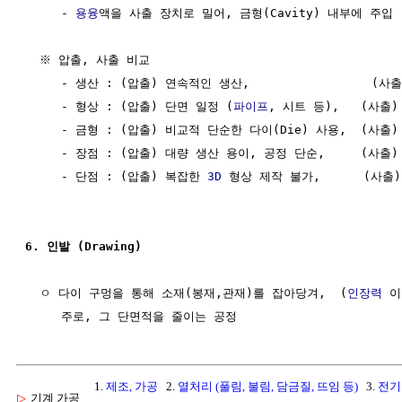
     - 
용융
액을 사출 장치로 밀어, 금형(Cavity) 내부에 주입

  ※ 압출, 사출 비교

     - 생산 : (압출) 연속적인 생산,                 (사
     - 형상 : (압출) 단면 일정 (
파이프
, 시트 등),   (사출
     - 금형 : (압출) 비교적 단순한 다이(Die) 사용,  (사출
     - 장점 : (압출) 대량 생산 용이, 공정 단순,     (사출
     - 단점 : (압출) 복잡한 
3D
 형상 제작 불가,      (사출
6. 인발 (Drawing)
  ㅇ 다이 구멍을 통해 소재(봉재,관재)를 잡아당겨,  (
인장력
 이
1.
제조, 가공
2.
열처리 (풀림, 불림, 담금질, 뜨임 등)
3.
전기
▷
기계 가공