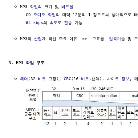
  ㅇ MP3 
화일
의 크기 및 
비트율
     - CD 
오디오
화일
의 대략 12분의 1 정도로써 상대적으로 빠
     - 
64 kbps
의 
속도
로 
전송
 가능

  ㅇ MP3의 
산업
계 확산 주요 이유  =>  고효율  
압축
기술 및 구
3. MP3 
화일
 구조
  ㅇ 
헤더
(32 
비트
 고정), 
CRC
(16 
비트
,선택), 사이트 
정보
, 