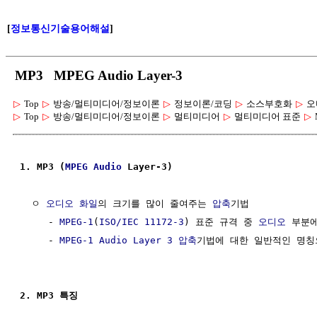
[
정보통신기술용어해설
]
MP3 MPEG Audio Layer-3
▷
Top
▷
방송/멀티미디어/정보이론
▷
정보이론/코딩
▷
소스부호화
▷
오
▷
Top
▷
방송/멀티미디어/정보이론
▷
멀티미디어
▷
멀티미디어 표준
▷
1. MP3 (
MPEG
Audio
 Layer-3)
  ㅇ 
오디오
화일
의 크기를 많이 줄여주는 
압축
기법

     - 
MPEG-1
(
ISO/IEC 11172-3
) 표준 규격 중 
오디오
 부분에
     - 
MPEG-1 Audio
Layer 3
압축
기법에 대한 일반적인 명칭
2. MP3 특징