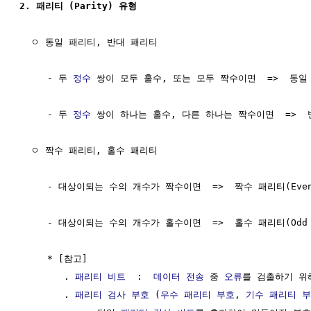
2. 패리티 (Parity) 유형   
  ㅇ 동일 패리티, 반대 패리티

     - 두 
정수
 쌍이 모두 홀수, 또는 모두 짝수이면  =>  동일 패리
     - 두 
정수
 쌍이 하나는 홀수, 다른 하나는 짝수이면  =>  반대 
  ㅇ 짝수 패리티, 홀수 패리티

     - 대상이되는 수의 개수가 짝수이면  =>  짝수 패리티(Even P
     - 대상이되는 수의 개수가 홀수이면  =>  홀수 패리티(Odd P
     * [참고] 

        . 
패리티 비트
  :  
데이터
전송
 중 
오류
를 검출하기 위
        . 
패리티 검사 부호
 (
우수 패리티 부호
, 
기수 패리티 