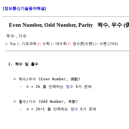
[
정보통신기술용어해설
]
Even Number, Odd Number, Parity 짝수, 우수
우수 , 기수
▷
Top
▷
기초과학
▷
수학
▷
대수학
▷
정수론(수론)
▷
수론 (기타)
1. 짝수 및 홀수
  ㅇ 짝수/우수 (Even Number, 偶數)

     -  n = 2k 를 만족하는 
정수
 k가 존재

  ㅇ 홀수/기수 (Odd Number, 奇數)

     -  n = 2k+1 를 만족하는 
정수
 k가 존재 
