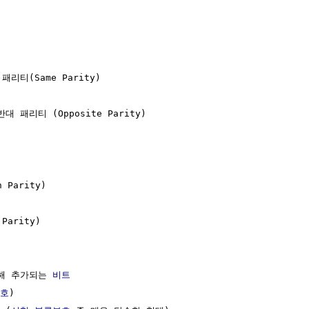
티(Same Parity)  

패리티 (Opposite Parity)

arity)

arity)

해 추가되는 
비트
부호
)
