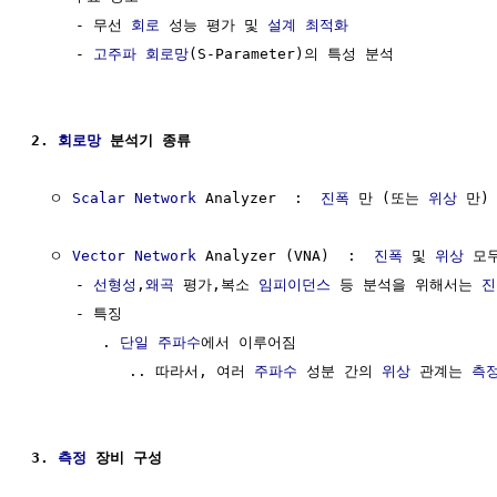
     - 무선 
회로
 성능 평가 및 
설계
최적화
     - 
고주파
회로망
(S-Parameter)의 특성 분석

2. 
회로망
 분석기 종류
  ㅇ 
Scalar
Network
 Analyzer  :  
진폭
 만 (또는 
위상
 만)
  ㅇ 
Vector
Network
 Analyzer (VNA)  :  
진폭
 및 
위상
 모
     - 
선형성
,
왜곡
 평가,복소 
임피이던스
 등 분석을 위해서는 
진
     - 특징

        . 
단일 주파수
에서 이루어짐

           .. 따라서, 여러 
주파수
 성분 간의 
위상
 관계는 
측
3. 
측정
 장비 구성