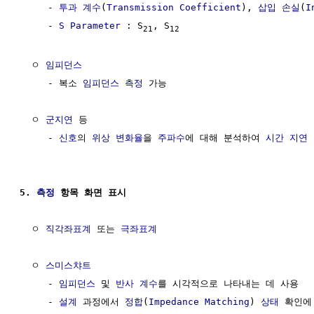
     - 
투과 계수
(
Transmission Coefficient
), 
삽입 손실
(
I
     - 
S Parameter
 : S
, S
21
12
  ㅇ 
임피던스
     - 복소 
임피던스
측정
 가능

  ㅇ 
군지연
 등

     - 
신호
의 
위상
변화율
을 
주파수
에 대해 분석하여 
시간 지연
5. 
측정
 항목 화면 표시
  ㅇ 
직각좌표계
 또는 
극좌표계
  ㅇ 
스미스챠트
     - 
임피던스
 및 
반사 계수
를 시각적으로 나타내는 데 사용

     - 
설계
 과정에서 
정합
(
Impedance Matching
) 
상태
 확인에