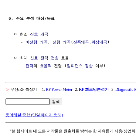
6. 주요 분석 대상/목표
  ㅇ 최소 
신호
왜곡
     - 
비선형 왜곡
, 
선형 왜곡
(
진폭왜곡
,
위상왜곡
)

  ㅇ 최대 
신호 전력
전송
 효율

     - 
전력
의 
효율적
 전달 (
임피던스 정합
▷
무선/RF 측정기
1.
RF Power Meter
2.
RF 회로망분석기
3.
Diagnostic 
검색
용어해설 종합 (단일 페이지 형태)
"본 웹사이트 내 모든 저작물은 원출처를 밝히는 한 자유롭게 사용(상업화