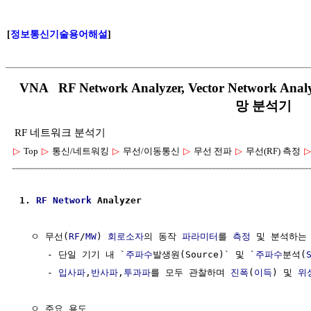
[
정보통신기술용어해설
]
VNA RF Network Analyzer, Vector Network
망 분석기
RF 네트워크 분석기
▷
Top
▷
통신/네트워킹
▷
무선/이동통신
▷
무선 전파
▷
무선(RF) 측정
▷
1. 
RF
Network
 Analyzer
  ㅇ 무선(
RF
/
MW
) 
회로소자
의 동작 
파라미터
를 
측정
 및 분석하는 
     - 단일 기기 내 `
주파수
발생원(Source)` 및 `
주파수
분석(
     - 
입사파
,
반사파
,
투과파
를 모두 관찰하며 
진폭
(
이득
) 및 
위
  ㅇ 주요 용도
