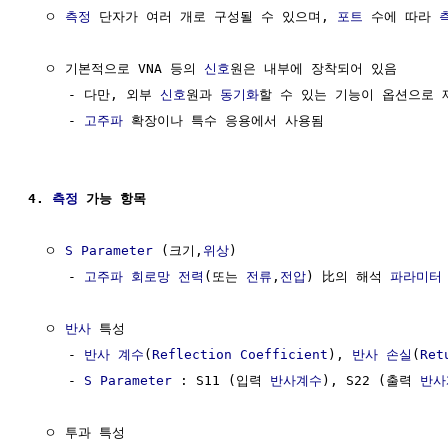
  ㅇ 
측정
 단자가 여러 개로 구성될 수 있으며, 
포트
 수에 따라 
  ㅇ 기본적으로 VNA 등의 
신호
원은 내부에 장착되어 있음

     - 다만, 외부 
신호
원과 
동기화
할 수 있는 기능이 옵션으로 제
     - 
고주파
 확장이나 특수 응용에서 사용됨

4. 
측정
 가능 항목
  ㅇ 
S Parameter
 (크기,
위상
)

     - 
고주파
회로망
전력
(또는 
전류
,
전압
) 比의 해석 
파라미터
  ㅇ 
반사
 특성

     - 
반사 계수
(
Reflection Coefficient
), 
반사 손실
(
Ret
     - 
S Parameter
 : S11 (입력 
반사계수
), S22 (출력 
반사
  ㅇ 투과 특성
