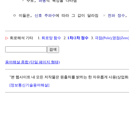
      - 주로, 
파동
적 특성을 나타냄

  ㅇ 이들은, 
신호
주파수
에 따라 그 값이 달라짐  ☞ 
전파 정수
,
▷
회로해석 기타
1.
회로망 함수
2.
1차/2차 정수
3.
극점(Pole),영점(Zero
검색
용어해설 종합 (단일 페이지 형태)
"본 웹사이트 내 모든 저작물은 원출처를 밝히는 한 자유롭게 사용(상업화
[정보통신기술용어해설]