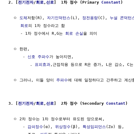
2. [
전기전자
/
회로
,
선로
]  1차 정수 (Primary 
Constant
)
  ㅇ 
도체
저항(R), 
자기인덕턴스
(L), 
정전용량
(C), 
누설 콘덕턴
회로
의 1차 정수라고 함

     - 1차 정수에서 R,G는 
회로
손실
을 의미

  ㅇ 한편, 

      - 
신호
주파수
가 높아지면, 

         . 
표피효과
,근접작용 등으로 R은 증가, L은 감소, C는
  ㅇ 그러나, 이들 양이 
주파수
에 대해 일정하다고 간주하고 계산함
3. [
전기전자
/
회로
,
선로
]  2차 정수 (Secondary 
Constant
)
  ㅇ 2차 정수는 1차 정수로부터 유도된 양으로써,

      - 
감쇠정수
(α), 
위상정수
(β), 
특성임피던스
(Zo) 등,
