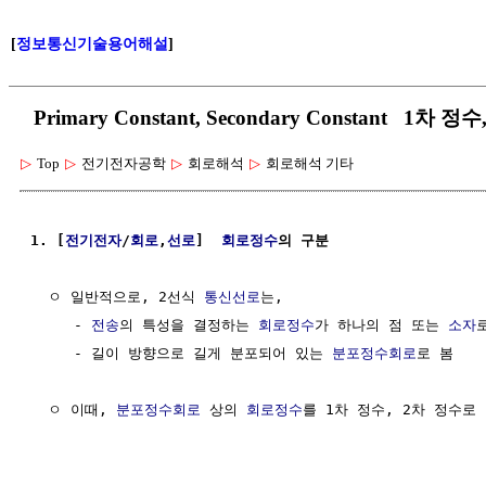
[
정보통신기술용어해설
]
Primary Constant, Secondary Constant 1차 정
▷
Top
▷
전기전자공학
▷
회로해석
▷
회로해석 기타
1. [
전기전자
/
회로
,
선로
]  
회로정수
의 구분
  ㅇ 일반적으로, 2선식 
통신선로
는,

     - 
전송
의 특성을 결정하는 
회로정수
가 하나의 점 또는 
소자
     - 길이 방향으로 길게 분포되어 있는 
분포정수회로
로 봄

  ㅇ 이때, 
분포정수회로
 상의 
회로정수
를 1차 정수, 2차 정수로 