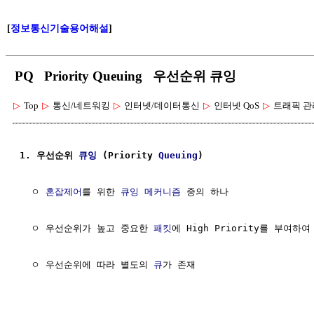
[
정보통신기술용어해설
]
PQ Priority Queuing 우선순위 큐잉
▷
Top
▷
통신/네트워킹
▷
인터넷/데이터통신
▷
인터넷 QoS
▷
트래픽 관
1. 우선순위 
큐잉
 (Priority 
Queuing
)
  ㅇ 
혼잡제어
를 위한 
큐잉
메커니즘
 중의 하나

  ㅇ 우선순위가 높고 중요한 
패킷
에 High Priority를 부여하
  ㅇ 우선순위에 따라 별도의 
큐
가 존재
