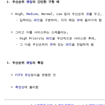
2. 우선순위 
큐잉
의 간단한 구현 예
  ㅇ High, 
Medium
, Normal, Low 등의 우선순위 
큐
를 두고, 

     - 입력되는 
패킷
을 구분하여, 각각 해당 
큐
에 들어가게 함

  ㅇ 그리고 이를 서비스하는 스케쥴러는,

     - High Priority 
패킷
을 우선적으로 서비스한 후에, 

     - 그 다음 우선순위의 
큐
에 있는 
패킷
을 전달하게 됨

3. 우선순위 
큐잉
의 특징
  ㅇ 
FIFO
큐잉
방식을 변형한 것

  ㅇ 
확장성