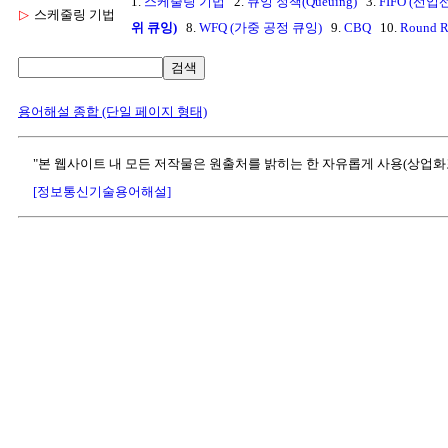
1.
스케줄링 기법
2.
큐잉 정책(Queuing)
3.
FIFO (선입
▷
스케줄링 기법
위 큐잉)
8.
WFQ (가중 공정 큐잉)
9.
CBQ
10.
Round R
검색
용어해설 종합 (단일 페이지 형태)
"본 웹사이트 내 모든 저작물은 원출처를 밝히는 한 자유롭게 사용(상업화
[정보통신기술용어해설]