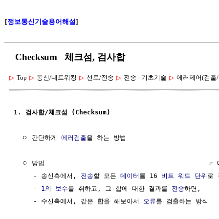
[
정보통신기술용어해설
]
Checksum 체크섬, 검사합
▷
Top
▷
통신/네트워킹
▷
선로/전송
▷
전송 - 기초기술
▷
에러제어(검출/
1. 검사합/체크섬 (Checksum)
  ㅇ 간단하게 
에러검출
을 하는 방법

  ㅇ 방법                                          ☞
     - 송신측에서, 
전송
할 모든 
데이터
를 16 
비트
워드
단위
로 
     - 
1의 보수
를 취하고, 그 합에 대한 결과를 
전송
하면, 

     - 수신측에서, 같은 합을 해보아서 
오류
를 검출하는 방식
