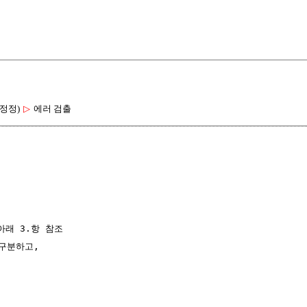
정정)
▷
에러 검출
 아래 3.항 참조

구분하고,  
