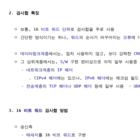
2. 검사합 특징
  ㅇ 보통, 16 
비트
워드
단위
로 검사합을 주로 사용

  ㅇ 간단한 방식이기는 하나, 
워드
의 순서가 바꾸어지는 
오류
에 
  ㅇ 
데이터링크계층
에서는, 점차 사용하지 않고, 보다 강력한 
CR
  ㅇ 그 상위계층에서는, 
S/W
 구현 편리성으로 아직 일부 사용중 

     - 
네트워크계층
의 
IP 헤더
        . (
IPv4 헤더
에는 있으나, 
IPv6 헤더
에는 체크섬 필드 
     - 
전송계층
의 
TCP 헤더
나 
UDP 헤더
 등에 일부 사용  ☞ 
U
3. 16 
비트
워드
 검사합 방법
  ㅇ 송신측

     - 
메세지
를 16 
비트
워드
로 구분
