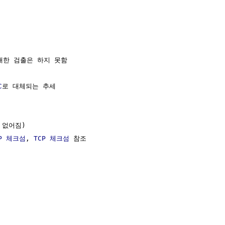
대한 검출은 하지 못함

C
로 대체되는 추세

없어짐)

DP 체크섬
, 
TCP 체크섬
 참조
