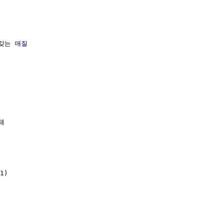
갖는 
매질


1)
