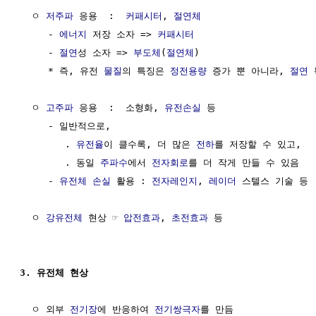
  ㅇ 
저주파
 응용  :  
커패시터
, 
절연체
     - 
에너지
 저장 소자 => 
커패시터
     - 
절연
성 소자 => 
부도체
(
절연체
)

     * 즉, 유전 
물질
의 특징은 
정전용량
 증가 뿐 아니라, 
절연
 
  ㅇ 
고주파
 응용  :  소형화, 
유전손실
 등

     - 일반적으로,

        . 
유전율
이 클수록, 더 많은 
전하
를 저장할 수 있고,

        . 동일 
주파수
에서 
전자회로
를 더 작게 만들 수 있음

     - 
유전체 손실
 활용 : 
전자레인지
, 
레이더
 스텔스 기술 등

  ㅇ 
강유전체
 현상 ☞ 
압전효과
, 
초전효과
 등

3. 유전체 현상
  ㅇ 외부 
전기장
에 반응하여 
전기쌍극자
를 만듬  
