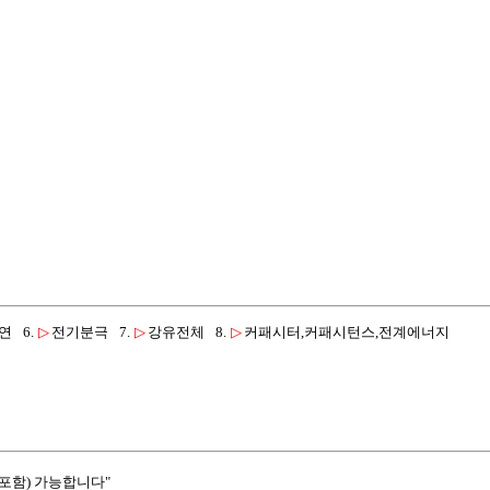
연
6.
▷
전기분극
7.
▷
강유전체
8.
▷
커패시터,커패시턴스,전계에너지
포함) 가능합니다"