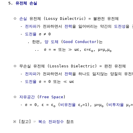
5. 
유전체 손실
  ㅇ 
손실
 유전체 (Lossy Dielectric) = 불완전 유전체

     - 
전자파
가 전파하면서 
전력
을 잃어버리는 약간의 
도전성
을 
     - 
도전율
 σ ≠ 0 

        . 한편, 
양 도체
 (
Good Conductor
)는

           ..  σ = ∞ 또는 ≫ ωε, ε=ε
, μ=μ
μ
o
r
o
  ㅇ 무손실 유전체 (Lossless Dielectric) = 완전 유전체

     - 
전자파
가 전파하면서 
전력
을 하나도 잃지않는 양질의 유전체
     - 
도전율
 σ = 0 또는 ≪ ωε

  ㅇ 
자유공간
 (
Free Space
)

     - σ = 0, ε = ε
 (
비유전율
 ε
=1), μ=μ
 (
비투자율
 μ
=
o
r
o
r
  ※ [참고] ☞ 
복소 전파정수
 참조
