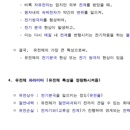
     - 비록 
자유전자
는 없지만 외부 
전계
를 받았을 때, 

     - 
원자
내의 
속박전자
가 약간의 
변위
를 일으켜, 

     - 
전기쌍극자
를 형성하며,

     - 
전기 분극
 현상이 발생하고,

     - 이는 다시 
매질
 내 
전계
를 변형시키는 전기작용을 하는 
물
  ㅇ 결국,  유전체의 가장 큰 특성으로써,

     - 유전체의 
전기분극
 현상 또는 
전기 쌍극자
 현상이 있음

4. 유전체 
파라미터
 (유전체 특성을 정량화시켜줌)
  ㅇ 
유전상수
 : 
전기분극
을 일으키는 정도(
유전율
)

  ㅇ 
절연내력
 : 유전체가 
절연파괴
되기 전까지 견딜 수 있는 최대
  ㅇ 
유전손실
 : 
전자기파
(
교류
성 
전계
)가 진행하며 겪게되는 
전력