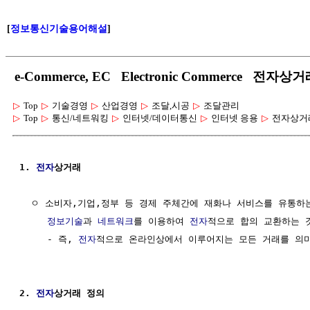
[
정보통신기술용어해설
]
e-Commerce, EC Electronic Commerce 전자상
▷
Top
▷
기술경영
▷
산업경영
▷
조달,시공
▷
조달관리
▷
Top
▷
통신/네트워킹
▷
인터넷/데이터통신
▷
인터넷 응용
▷
전자상거
1. 
전자
상거래
  ㅇ 소비자,기업,정부 등 경제 주체간에 재화나 서비스를 유통하는
정보기술
과 
네트워크
를 이용하여 
전자
적으로 합의 교환하는 것
     - 즉, 
전자
적으로 온라인상에서 이루어지는 모든 거래를 의미
2. 
전자
상거래 정의