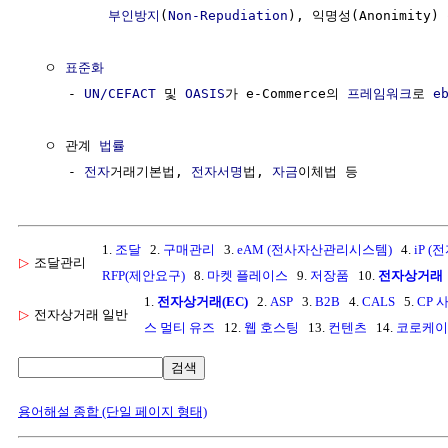
부인방지
(
Non-Repudiation
), 익명성(Anonimity) 
  ㅇ 
표준화
     - 
UN/CEFACT
 및 
OASIS
가 e-Commerce의 
프레임워크
로 
e
  ㅇ 관계 
법률
     - 
전자
거래기본법, 
전자서명
법, 
자금
1.
조달
2.
구매관리
3.
eAM (전사자산관리시스템)
4.
iP (
▷
조달관리
RFP(제안요구)
8.
마켓 플레이스
9.
저장품
10.
전자상거래
1.
전자상거래(EC)
2.
ASP
3.
B2B
4.
CALS
5.
CP 
▷
전자상거래 일반
스 멀티 유즈
12.
웹 호스팅
13.
컨텐츠
14.
코로케이
검색
용어해설 종합 (단일 페이지 형태)