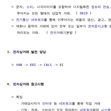
  ㅇ 문자, 
소리
, 시각이미지를 포함하여 디지털화한 
정보
의 
전송
     루어지는 모든 형태의 상업적 거래.  ( 
OECD
 )

  ㅇ 
전기통신
네트워크
를 통해 이루어지는 제품의 생산, 광고, 판
  ㅇ 재화나 용역의 거래에 있어 전부 또는 일부가 
전자문서교환
 
     처리되는 거래.   ( 
전자
거래기본법 )

3. 
전자
상거래 발전 양상
  ㅇ 
VAN
 -> 
EDI
 -> 
CALS
 -> EC 

4. 
전자
상거래 참고사항
  ㅇ 특징

     - 거래당사자가 
인터넷
 등 
네트워크
를 통해 직접 거래

     - 기업, 정부, 소비자가 모두 참여하는 
네트워크
화된 
시스템