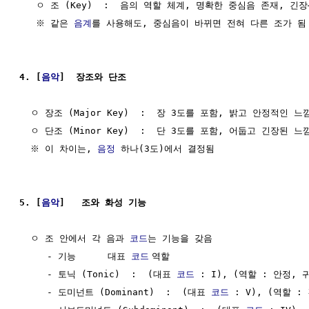
   ㅇ 조 (Key)  :  음의 역할 체계, 명확한 중심음 존재, 긴장
   ※ 같은 
음계
를 사용해도, 중심음이 바뀌면 전혀 다른 조가 됨

4. [
음악
]  장조와 단조
  ㅇ 장조 (Major Key)  :  장 3도를 포함, 밝고 안정적인 느낌
  ㅇ 단조 (Minor Key)  :  단 3도를 포함, 어둡고 긴장된 느낌
  ※ 이 차이는, 
음정
 하나(3도)에서 결정됨

5. [
음악
]   조와 화성 기능
  ㅇ 조 안에서 각 음과 
코드
는 기능을 갖음

     - 기능	대표 
코드
	역할

     - 토닉 (Tonic)  :  (대표 
코드
 : I), (역할 : 안정, 귀
     - 도미넌트 (Dominant)  :  (대표 
코드
 : V), (역할 :