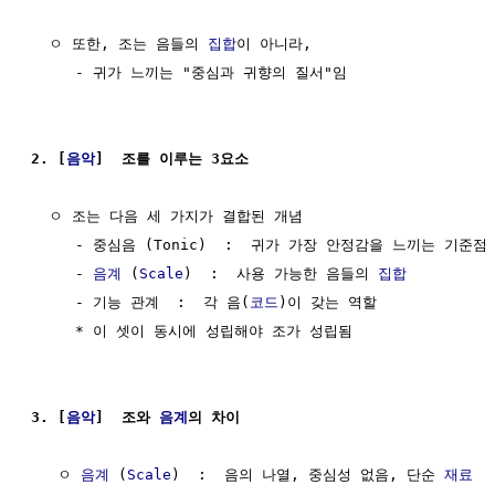
  ㅇ 또한, 조는 음들의 
집합
이 아니라,

     - 귀가 느끼는 "중심과 귀향의 질서"임

2. [
음악
]  조를 이루는 3요소
  ㅇ 조는 다음 세 가지가 결합된 개념

     - 중심음 (Tonic)  :  귀가 가장 안정감을 느끼는 기준점

     - 
음계
 (
Scale
)  :  사용 가능한 음들의 
집합
     - 기능 관계  :  각 음(
코드
)이 갖는 역할

     * 이 셋이 동시에 성립해야 조가 성립됨

3. [
음악
]  조와 
음계
의 차이
   ㅇ 
음계
 (
Scale
)  :  음의 나열, 중심성 없음, 단순 
재료