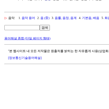
▷
음악
1.
음악 용어
2.
음 (音)
3.
음률, 음정, 음계
4.
기본음, 배음
5.
화
검색
용어해설 종합 (단일 페이지 형태)
"본 웹사이트 내 모든 저작물은 원출처를 밝히는 한 자유롭게 사용(상업화
[정보통신기술용어해설]