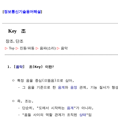
[
정보통신기술용어해설
]
Key 조
장조, 단조
▷
Top
▷
진동/파동
▷
음파(소리)
▷
음악
1. [
음악
]  조(Key) 이란?
  ㅇ 특정 음을 중심(으뜸음)으로 삼아,

     - 그 음을 기준으로 한 
음계
와 
음정
 관계, 기능 질서가 형
  ㅇ 즉, 조는, 

     - 단순히, "도에서 시작하는 
음계
"가 아니라,

     - "음들 사이의 역할 관계가 조직된 
상태
"임
