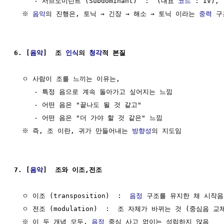
     - 서브도미넌트 (Subdominant)  :  (대표 
코드
 : IV),
  ※ 
음악
의 진행은, 토닉 → 긴장 → 해소 → 토닉 이라는 
중력
 구
6. [
음악
]  조 
인식
의 
청각
적 본질
  ㅇ 사람이 조를 느끼는 이유는,

     - 특정 음으로 계속 돌아가고 싶어지는 느낌

     - 어떤 음은 "끝나도 될 것 같고"

     - 어떤 음은 "더 가야 할 것 같은" 느낌

  ※ 즉, 조 이란, 귀가 만들어내는 
방향성
의 지도임

7. [
음악
]  조와 이조,전조
  ㅇ 이조 (transposition)  :  
음정
 구조를 유지한 채 시작음
  ㅇ 전조 (modulation)  :  조 자체가 바뀌는 것 (중심음 교체
  ※ 이 두 개념 모두, 
음정