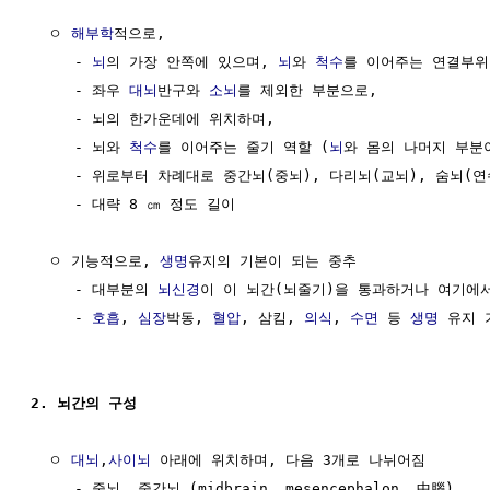
  ㅇ 
해부학
적으로, 

     - 
뇌
의 가장 안쪽에 있으며, 
뇌
와 
척수
를 이어주는 연결부위

     - 좌우 
대뇌
반구와 
소뇌
를 제외한 부분으로,

     - 뇌의 한가운데에 위치하며,

     - 뇌와 
척수
를 이어주는 줄기 역할 (
뇌
와 몸의 나머지 부분이
     - 위로부터 차례대로 중간뇌(중뇌), 다리뇌(교뇌), 숨뇌(연
     - 대략 8 ㎝ 정도 길이

  ㅇ 기능적으로, 
생명
유지의 기본이 되는 중추

     - 대부분의 
뇌신경
이 이 뇌간(뇌줄기)을 통과하거나 여기에서
     - 
호흡
, 
심장
박동, 
혈압
, 삼킴, 
의식
, 
수면
 등 
생명
 유지 
2. 뇌간의 구성
  ㅇ 
대뇌
,
사이뇌
 아래에 위치하며, 다음 3개로 나뉘어짐 

     - 중뇌, 중간뇌 (midbrain, mesencephalon, 中腦)
