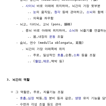
        . 
사이뇌
 바로 아래에 위치하며, 뇌간의 가장 윗부분 

           .. 
눈
의 움직임, 
청각
 등에 관여하고, 
소뇌
와 함께 
           .. 의욕을 좌우함

     - 뇌교, 다리뇌, 교뇌 (pons, 腦橋)

        . 중뇌 바로 아래에 위치하여, 
소뇌
와 뇌줄기를 연결하는
           .. 몸,내장의 
운동
 조절

     - 숨뇌, 연수 (medulla oblongata, 延髓)

        . 뇌간의 가장 아래쪽에 위치

           .. 주로, 일상적인 
호흡
,순환,
소화
 등을 조절

           .. (
혈압
,
체온
,맥박 등)

3. 뇌간의 역할
  ㅇ 그 역할은, 주로, 자율기능 조절

     - 
호흡
,
심장
 박동,
침
 분비 등과 같은, 
생명
 유지 기능을 담당
     - 수면과 각성 조절 등도 관여
