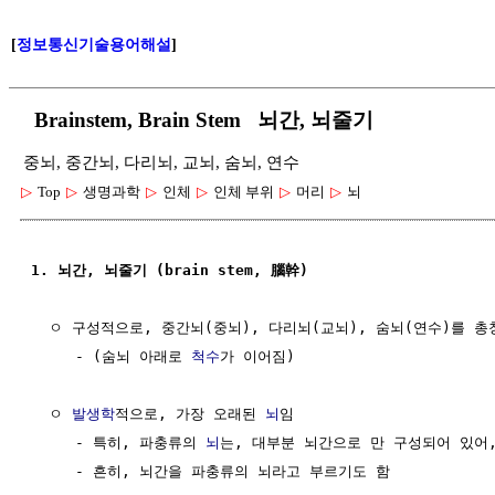
[
정보통신기술용어해설
]
Brainstem, Brain Stem 뇌간, 뇌줄기
중뇌, 중간뇌, 다리뇌, 교뇌, 숨뇌, 연수
▷
Top
▷
생명과학
▷
인체
▷
인체 부위
▷
머리
▷
뇌
1. 뇌간, 뇌줄기 (brain stem, 腦幹)
  ㅇ 구성적으로, 중간뇌(중뇌), 다리뇌(교뇌), 숨뇌(연수)를 총칭  
     - (숨뇌 아래로 
척수
가 이어짐)

  ㅇ 
발생학
적으로, 가장 오래된 
뇌
임

     - 특히, 파충류의 
뇌
는, 대부분 뇌간으로 만 구성되어 있어,
     - 흔히, 뇌간을 파충류의 뇌라고 부르기도 함
