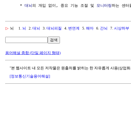
     * 
대뇌
의 개입 없이, 중요 기능 조절 및 
모니터링
▷
뇌
1.
뇌
2.
대뇌
3.
대뇌피질
4.
변연계
5.
해마
6.
간뇌
7.
시상하부
검색
용어해설 종합 (단일 페이지 형태)
"본 웹사이트 내 모든 저작물은 원출처를 밝히는 한 자유롭게 사용(상업화
[정보통신기술용어해설]