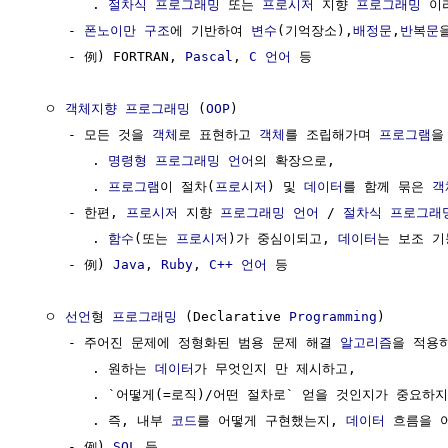
        . 
절차식 프로그래밍
 또는 
프로시저
 지향 
프로그래밍
 이
     - 
폰노이만 구조
에 기반하여 
변수
(기억장소),
배정문
,
반복문
     - 例) FORTRAN, 
Pascal
, 
C 언어
 등

  ㅇ 
객체지향 프로그래밍
 (
OOP
)

     - 모든 것을 
객체
로 표현하고 
객체
를 조립해가며 
프로그램
을
        . 
명령형 프로그래밍 언어
의 확장으로,

        . 
프로그램
이 절차(
프로시저
) 및 
데이터
를 함께 묶은 
객
     - 한편, 
프로시저
 지향 
프로그래밍 언어
 / 
절차식 프로그래
        . 
함수
(또는 
프로시저
)가 중심이되고, 
데이터
는 보조 기
     - 例) 
Java
, 
Ruby
, 
C++ 언어
 등

  ㅇ 
선언
형 
프로그래밍
 (Declarative 
Programming
)

     - 주어진 문제에 정형화된 범용 문제 해결 
알고리즘
을 적용하
        . 원하는 
데이터
가 무엇인지 만 제시하고, 

        . `어떻게(=로직)/어떤 절차로` 얻을 것인지가 중요하지
        . 즉, 내부 
코드
를 어떻게 구현했는지, 
데이터
 흐름을 
     - 例) 
SQL
 등 
