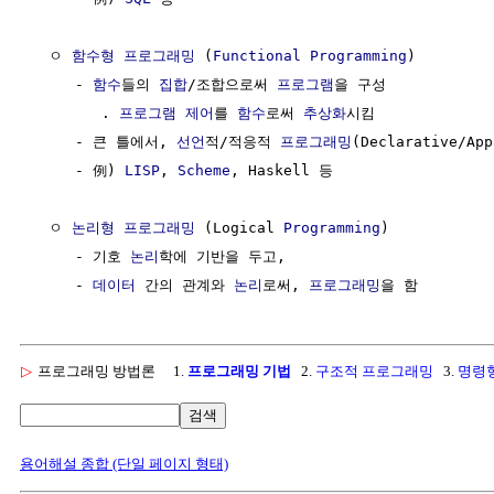
  ㅇ 
함수형 프로그래밍
 (
Functional Programming
)

     - 
함수
들의 
집합
/조합으로써 
프로그램
을 구성

        . 
프로그램 제어
를 
함수
로써 
추상화
시킴

     - 큰 틀에서, 
선언
적/적응적 
프로그래밍
(Declarative/App
     - 例) 
LISP
, 
Scheme
, Haskell 등

  ㅇ 
논리형
프로그래밍
 (Logical 
Programming
)

     - 기호 
논리
학에 기반을 두고,

     - 
데이터
 간의 관계와 
논리
로써, 
프로그래밍
▷
프로그래밍 방법론
1.
프로그래밍 기법
2.
구조적 프로그래밍
3.
명령
검색
용어해설 종합 (단일 페이지 형태)