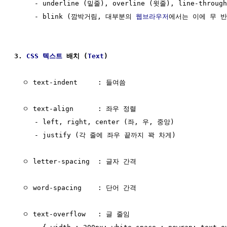
     - underline (밑줄), overline (윗줄), line-thro
     - blink (깜박거림, 대부분의 
웹브라우저
에서는 이에 무 반
3. 
CSS
텍스트
 배치 (
Text
)
  ㅇ text-indent     : 들여씀

  ㅇ text-align      : 좌우 정렬                      
     - left, right, center (좌, 우, 중앙)

     - justify (각 줄에 좌우 끝까지 꽉 차게)

  ㅇ letter-spacing  : 글자 간격

  ㅇ word-spacing    : 단어 간격

  ㅇ text-overflow   : 글 줄임
