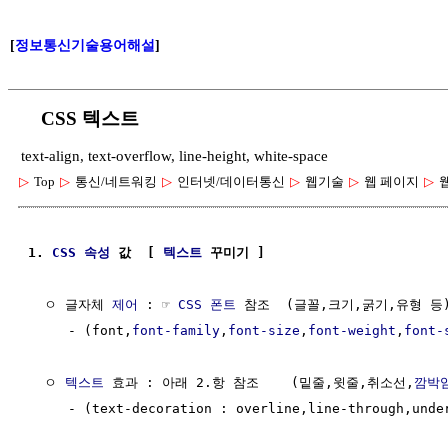
[
정보통신기술용어해설
]
CSS 텍스트
text-align, text-overflow, line-height, white-space
▷
Top
▷
통신/네트워킹
▷
인터넷/데이터통신
▷
웹기술
▷
웹 페이지
▷
1. 
CSS 속성
 값  [ 
텍스트
 꾸미기 ] 
  ㅇ 글자체 
제어
 : ☞ 
CSS 폰트
 참조  (글꼴,크기,굵기,유형 등) 
     - (font,
font-family
,
font-size
,
font-weight
,
font-
  ㅇ 
텍스트
 효과 : 아래 2.항 참조    (밑줄,윗줄,취소선,
깜박
     - (text-decoration : overline,line-through,unde