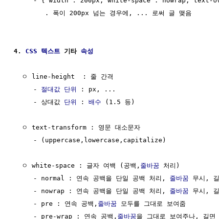
     - { width : 200px; white-space : nowrap; text-ov
        . 폭이 200px 넘는 경우에, ... 로써 글 맺음

4. 
CSS
텍스트
 기타 
속성
  ㅇ line-height  : 줄 간격

     - 
절대값
단위
 : px, ...

     - 상대값 
단위
 : 
배수
 (1.5 등) 

  ㅇ text-transform : 영문 대소문자

     - (uppercase,lowercase,capitalize)

  ㅇ white-space : 글자 여백 (공백,
줄바꿈
 처리)

     - normal : 연속 공백을 단일 공백 처리, 
줄바꿈
 무시, 
     - nowrap : 연속 공백을 단일 공백 처리, 
줄바꿈
 무시, 
     - pre : 연속 공백,
줄바꿈
 모두를 그대로 보여줌

     - pre-wrap : 연속 공백,
줄바꿈
을 그대로 보여주나, 길면