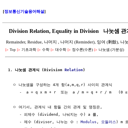
[
정보통신기술용어해설
]
Division Relation, Equality in Division 나
Remainder, Residue, 나머지 , 나머지 (Reminder), 잉여 (剩餘)
▷
Top
▷
기초과학
▷
수학
▷
대수학
▷
정수론(수론)
▷
나눗셈 (가분성)
1. 나눗셈 관계식 (Division 
Relation
)
  ㅇ 나눗셈을 구성하는 4개 항(a,m,q,r) 사이의 관계식 

     -  a = q x m + r  또는  a / m = q + r / m   (0 ≤
  ㅇ 여기서, 관계식 내 항들 간의 관계 및 명칭은, 

     - 피제수 (dividend, 나눠지는 수) a 를, 

     - 제수 (divisor, 나누는 수 : 
Modulus
, 
모듈러스
) m 