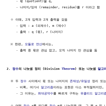
     - 몫 (quotient)을 q,

     - 나머지/잉여 (remainder, residue)를 r 이라고 함    
  ㅇ 이때, 2개 입력과 2개 출력을 갖음 

     - 입력 : a (피제수), m (제수)

     - 출력 : q (몫), r (나머지)

  ※ 한편, 
모듈로 연산
에서는,  

     - 출력 중 몫은 관심 없고, 오직 나머지 만 관심을 둠

2. 
정수
의 나눗셈 정리 (Division 
Theorem
) 또는 나눗셈 
알고
  ※ 두 
정수
 사이에서 몫 또는 나머지의 
존재성
/
유일성
 정리 또
     - 비록, 여기서 
알고리즘
이라는 표현은 다소 부적절하지만, 
     - 그 이유는, 
최대공약수
를 빠르게 구하는 
유클리드 알고리
  ㅇ 어떤 
정수
 a를 또다른 
정수
 m로 나누었을 때, 그 몫 q 및 