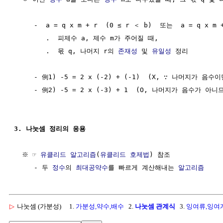
     -  a = q x m + r  (0 ≤ r ＜ b)  또는  a = q x m 
        .  피제수 a, 제수 m가 주어질 때,

        .  몫 q, 나머지 r의 
존재성
 및 
유일성
 정리

     - 例1) -5 = 2 x (-2) + (-1)  (X, ∵ 나머지가 음수
     - 例2) -5 = 2 x (-3) + 1  (O, 나머지가 음수가 아니
3. 나눗셈 정리의 응용
  ※ ☞ 
유클리드 알고리즘
(
유클리드 호제법
) 참조

     - 두 
정수
의 
최대공약수
를 빠르게 계산해내는 
알고리즘
▷
나눗셈 (가분성)
1.
가분성,약수,배수
2.
나눗셈 관계식
3.
잉여류,잉여